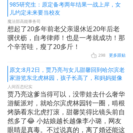
985研究生：原定备考两年结果一战上岸，女
儿约定未来要当校友
魔法部高能事务司
想起了20多年前老父亲退休近20年后老
骥伏枥，自考律师！也是一考就成功！那
个辛苦哇，瘦了20多斤！
298
更多跟贴
原文:8月2日，贾乃亮与女儿甜馨回到哈尔滨老
家游览东北虎林园，孩子长高了，和妈妈挺像
人间百态纪实
贾乃亮这爹当得可以，没带娃去什么奢华
游艇派对，就哈尔滨虎林园转一圈，啃根
烤肠看东北虎打滚，甜馨笑得比镜头前自
然多了😂 小姑娘越长越像李小璐，网友
眼睛是真毒。不过说真的，离了婚还能这