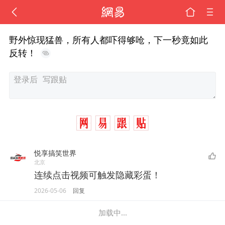
野外惊现猛兽，所有人都吓得够呛，下一秒竟如此
反转！
悦享搞笑世界
北京
连续点击视频可触发隐藏彩蛋！
2026-05-06
回复
加载中...