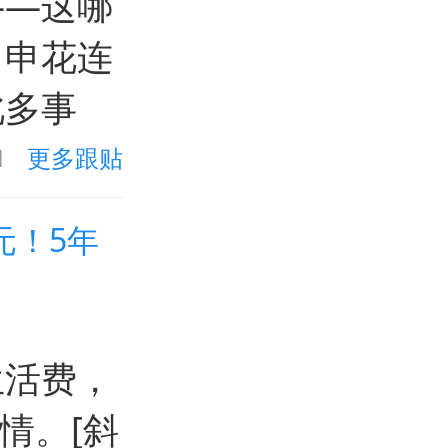
——这哪
，申花连
此多事
1
更多跟贴
元！5年
生活费，
情。[斜