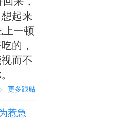
哥回来，
回想起来
吃上一顿
好吃的，
能视而不
你。
5
更多跟贴
为惹急