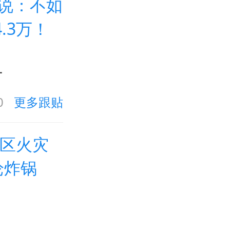
友说：不如
.3万！
讨
0
更多跟贴
小区火灾
论炸锅