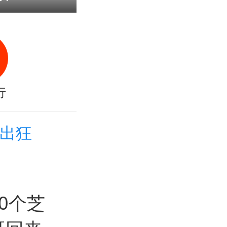
行
口出狂
0个芝