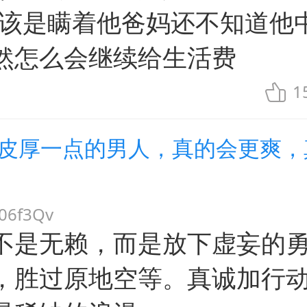
应该是瞒着他爸妈还不知道他
然怎么会继续给生活费
1
脸皮厚一点的男人，真的会更爽，
6f3Qv
不是无赖，而是放下虚妄的
，胜过原地空等。真诚加行