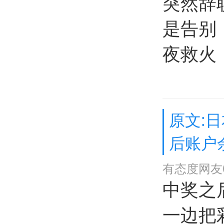
突然辞
是告别
夜救火
原文:
后账户
有态度网友0
中奖之
一边把