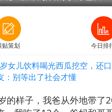
跟贴策划
今日排
15岁女儿饮料喝光西瓜挖空，还
友：别等出了社会才懂
2岁的样子，我爸从外地带了2