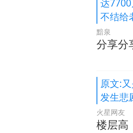
达77
不结给
黯泉
分享分
原文:
发生悲
火星网友
楼层高