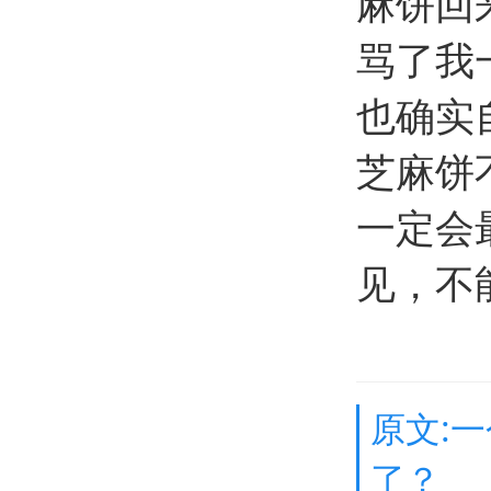
麻饼回
骂了我
也确实
芝麻饼
一定会
见，不
原文:
了？