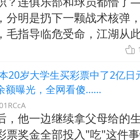
职？连俱乐部和球员都懵了
，分明是扔下一颗战术核弹
，毛指导临危受命，江湖从
日本20岁大学生买彩票中了2亿日
余额曝光，全网看傻……
1RCcA
后，他一边继续拿父母给的
彩票奖金全部投入"吃"这件事