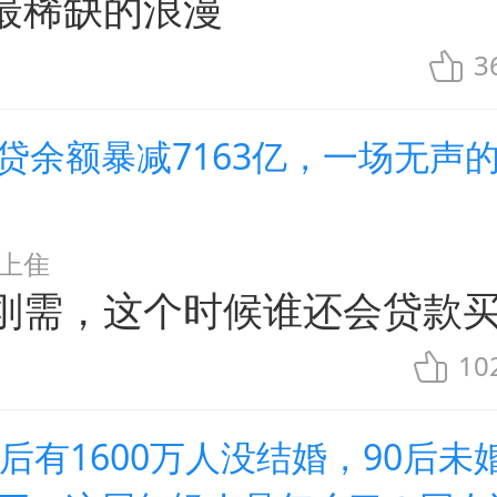
最稀缺的浪漫
3
房贷余额暴减7163亿，一场无声
上隹
刚需，这个时候谁还会贷款
10
0后有1600万人没结婚，90后