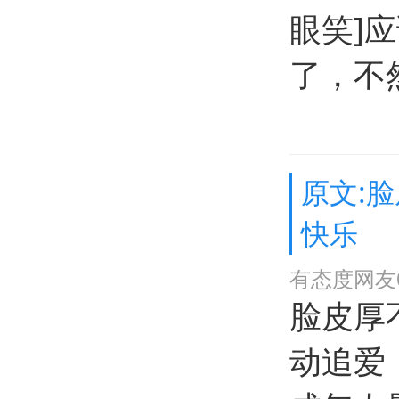
眼笑]
了，不
原文:
快乐
有态度网友0
脸皮厚
动追爱