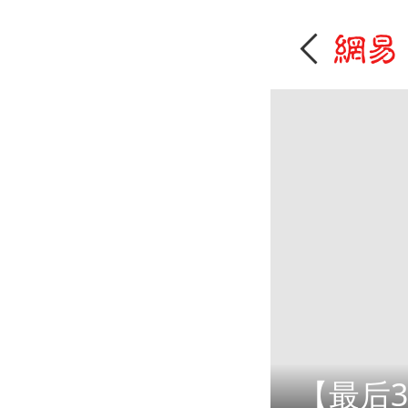
【最后3天】速戳，抽哈尔滨冰雪大世界门票！