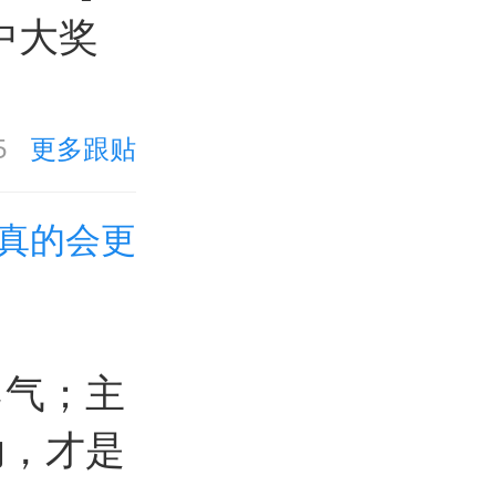
中大奖
5
更多跟贴
真的会更
勇气；主
动，才是