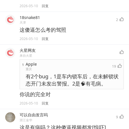
2026-05-10
回复
18snake81
2
天津
这傻逼怎么考的驾照
2026-05-10
回复
火星网友
来自火星
Apple
1
19
重庆
有2个bug，1是车内锁车后，在未解锁状
态开门未发出警报。2是🧠有毛病。
你说的完全对
2026-05-10
回复
可以自由发言吗
9
浙江金华
这是有病吗？这种傻逼视频都发[惊吓]