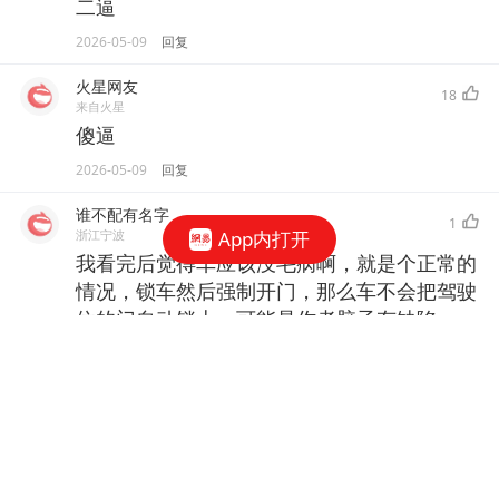
二逼
2026-05-09
回复
火星网友
18
来自火星
傻逼
2026-05-09
回复
谁不配有名字
1
浙江宁波
App内打开
我看完后觉得车应该没毛病啊，就是个正常的
情况，锁车然后强制开门，那么车不会把驾驶
位的门自动锁上。可能是作者脑子有缺陷。
2026-05-09
回复
佛陀在心
四川成都
开门不报警？怎么可能
2026-05-09
回复