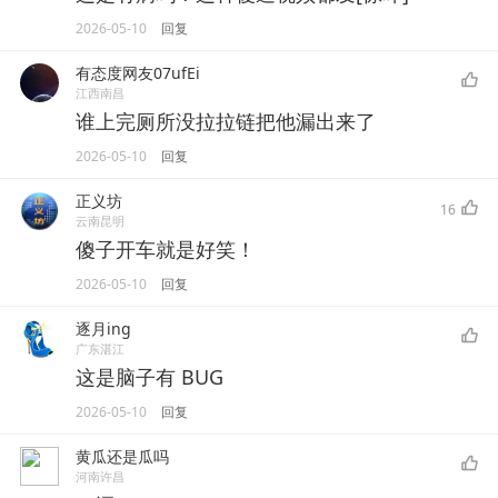
2026-05-10
回复
有态度网友07ufEi
江西南昌
谁上完厕所没拉拉链把他漏出来了
2026-05-10
回复
正义坊
16
云南昆明
傻子开车就是好笑！
2026-05-10
回复
逐月ing
广东湛江
这是脑子有 BUG
2026-05-10
回复
黄瓜还是瓜吗
河南许昌