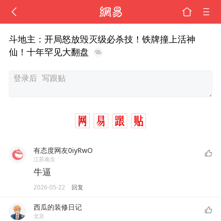
斗地主：开局怒放毁灭级必杀技！铁牌撞上活神
仙！十年罕见大翻盘
有态度网友0iyRwO
江苏南京
牛逼
2026-05-22
回复
西瓜的装修日记
北京