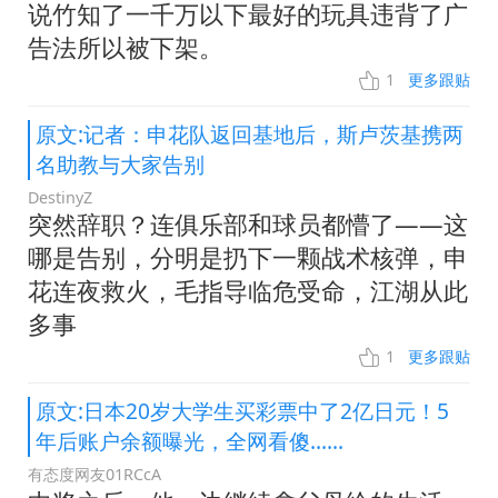
说竹知了一千万以下最好的玩具违背了广
告法所以被下架。
1
更多跟贴
原文:记者：申花队返回基地后，斯卢茨基携两
名助教与大家告别
DestinyZ
突然辞职？连俱乐部和球员都懵了——这
哪是告别，分明是扔下一颗战术核弹，申
花连夜救火，毛指导临危受命，江湖从此
多事
1
更多跟贴
原文:日本20岁大学生买彩票中了2亿日元！5
年后账户余额曝光，全网看傻……
有态度网友01RCcA