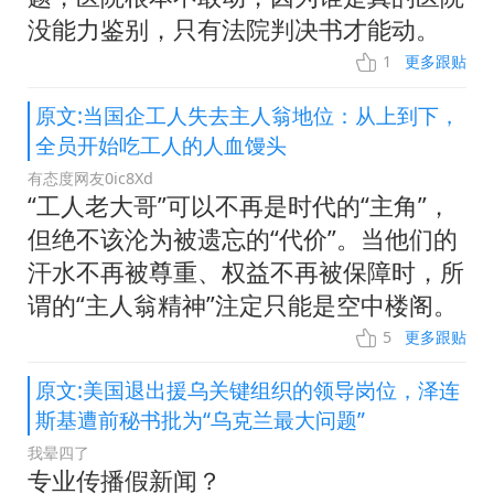
没能力鉴别，只有法院判决书才能动。
1
更多跟贴
原文:当国企工人失去主人翁地位：从上到下，
全员开始吃工人的人血馒头
有态度网友0ic8Xd
“工人老大哥”可以不再是时代的“主角”，
但绝不该沦为被遗忘的“代价”。当他们的
汗水不再被尊重、权益不再被保障时，所
谓的“主人翁精神”注定只能是空中楼阁。
5
更多跟贴
原文:美国退出援乌关键组织的领导岗位，泽连
斯基遭前秘书批为“乌克兰最大问题”
我晕四了
专业传播假新闻？