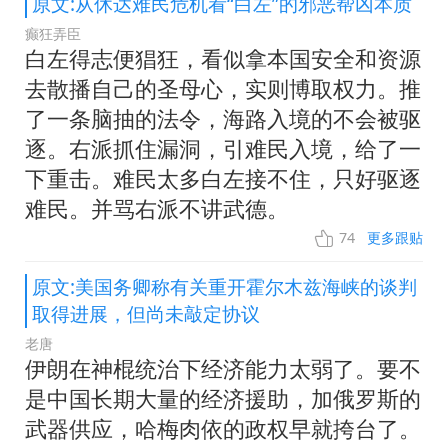
原文:从休达难民危机看“白左”的邪恶帮凶本质
癫狂弄臣
白左得志便猖狂，看似拿本国安全和资源
去散播自己的圣母心，实则博取权力。推
了一条脑抽的法令，海路入境的不会被驱
逐。右派抓住漏洞，引难民入境，给了一
下重击。难民太多白左接不住，只好驱逐
难民。并骂右派不讲武德。
74
更多跟贴
原文:美国务卿称有关重开霍尔木兹海峡的谈判
取得进展，但尚未敲定协议
老唐
伊朗在神棍统治下经济能力太弱了。要不
是中国长期大量的经济援助，加俄罗斯的
武器供应，哈梅肉依的政权早就挎台了。