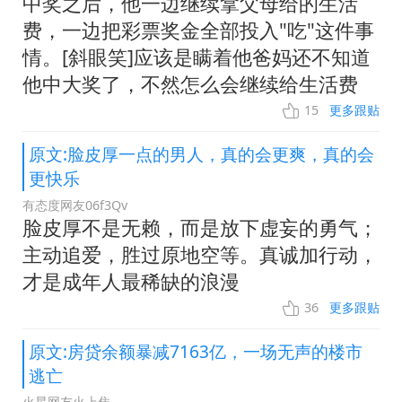
中奖之后，他一边继续拿父母给的生活
费，一边把彩票奖金全部投入"吃"这件事
情。[斜眼笑]应该是瞒着他爸妈还不知道
他中大奖了，不然怎么会继续给生活费
15
更多跟贴
原文:脸皮厚一点的男人，真的会更爽，真的会
更快乐
有态度网友06f3Qv
脸皮厚不是无赖，而是放下虚妄的勇气；
主动追爱，胜过原地空等。真诚加行动，
才是成年人最稀缺的浪漫
36
更多跟贴
原文:房贷余额暴减7163亿，一场无声的楼市
逃亡
火星网友火上隹