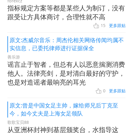
forexcz
指标规定方案等都是某些人为制订，没有
跟受让方具体商讨，合理性就不高
15
更多跟贴
原文:杰威尔音乐：周杰伦相关网络传闻均属不
实信息，已委托律师进行证据保全
善乐游
谣言止于智者，但总有人以恶意揣测消费
他人。法律亮剑，是对清白最好的守护，
也是对造谣者最响亮的耳光
0
更多跟贴
原文:曾是中国女足主帅，嫁给师兄后丁克至
今，如今丈夫是上海女足领队
歌歌宝贝88
从亚洲杯封神到基层颁奖台，水指导这