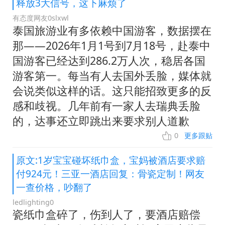
释放3大信号，这下麻烦了
有态度网友0slxwl
泰国旅游业有多依赖中国游客，数据摆在
那——2026年1月1号到7月18号，赴泰中
国游客已经达到286.2万人次，稳居各国
游客第一。每当有人去国外丢脸，媒体就
会说类似这样的话。这只能招致更多的反
感和歧视。几年前有一家人去瑞典丢脸
的，达事还立即跳出来要求别人道歉
0
更多跟贴
原文:1岁宝宝碰坏纸巾盒，宝妈被酒店要求赔
付924元！三亚一酒店回复：骨瓷定制！网友
一查价格，吵翻了
ledlighting0
瓷纸巾盒碎了，伤到人了，要酒店赔偿