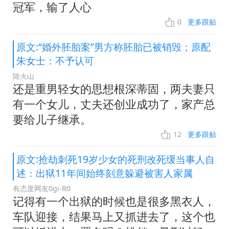
冠军，输了人心
0
更多跟贴
原文:“婚外胚胎案”男方称胚胎已被销毁；原配
朱女士：不予认可
陆火山
还是重男轻女的思想根深蒂固，两夫妻只
有一个女儿，丈夫还创业成功了，家产总
要给儿子继承。
12
更多跟贴
原文:抢劫刺死19岁少女的死刑改死缓当事人自
述：出狱11年间始终刻意躲避被害人家属
有态度网友0gi-R0
记得有一个出狱的时候也是很多黑衣人，
车队迎接，结果马上又抓进去了，这个也