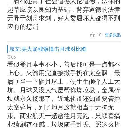
二者都违背了社会道德人伦道德，法律的
起草应该以良知为基础，背弃道德的法律
无异于刻舟求剑，好人委屈坏人都得不到
应有的惩罚
10
更多跟贴
原文:美火箭残骸撞击月球对比图
灵0o
看似登月本事不小，善后那可是一点都不
上心。火箭用完直接撒手扔在太空飘，最
后哐当一下砸月球上，硬生生砸个人工大
坑。月球又没大气层帮你烧垃圾，金属碎
块就永久搁那了。近地轨道还知道要管控
太空碎片，到了地月这就相当于无拘无
束。商业航天一趟趟往月亮跑，只顾着搞
业绩刷存在感，垃圾随手乱丢。照这么折