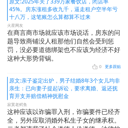
原文:2025年关了339万家餐饮店，闭店率
45%。房东涨租多收九千，逼走租户空半年亏
十八万，这笔账怎么算都算不过来
火星网友
在商言商市场就应该市场说话，房东的问
题导致商铺没人租那他们自然会受到惩
罚，没必要道德绑架也不应该为经济不好
这种大形势背锅。
0
更多跟贴
原文:亲子鉴定出炉，男子结婚8年3个女儿均非
亲生：已向妻子提起诉讼，要求离婚、返还抚
育开支并赔偿精神抚慰金
寂寞老鳄鱼
这种应该以诈骗罪入刑，诈骗要件已经齐
全，另外应取消婚外私生子女的继承权。