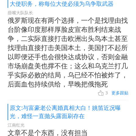
大使职务，称每位大使必须为乌争取武器
捂嘴大队队长
俄罗斯现在有两个选择，一个是找理由找
台阶像印度那样厚脸皮宣布胜利结束战
争，二实际直接打击欧洲出头鸟本土甚至
找理由直接打击美国本土，美国打不起所
以即便还手也会很快达成协议，否则金融
市场崩盘美也撑不住；这么和乌克兰打几
乎实际必败的结局，乌已经不怕被炸了，
后面血包持续供给，早晚把俄拖死
3
更多跟贴
原文:与富豪老公离婚真相大白！姚笛近况曝
光，难怪一直抛头露面刷存在
江南红光
文章不是个东西，没有担当