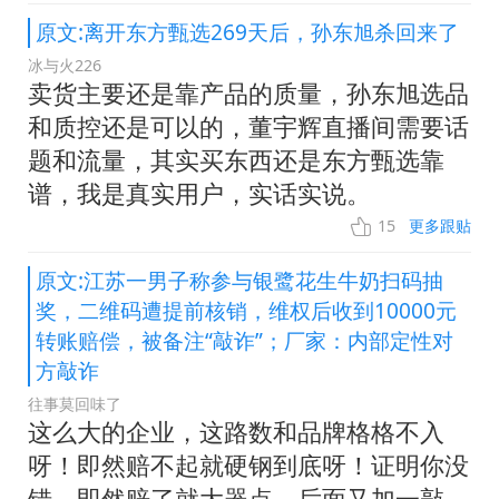
原文:离开东方甄选269天后，孙东旭杀回来了
冰与火226
卖货主要还是靠产品的质量，孙东旭选品
和质控还是可以的，董宇辉直播间需要话
题和流量，其实买东西还是东方甄选靠
谱，我是真实用户，实话实说。
15
更多跟贴
原文:江苏一男子称参与银鹭花生牛奶扫码抽
奖，二维码遭提前核销，维权后收到10000元
转账赔偿，被备注“敲诈”；厂家：内部定性对
方敲诈
往事莫回味了
这么大的企业，这路数和品牌格格不入
呀！即然赔不起就硬钢到底呀！证明你没
错，即然赔了就大器点，后面又加一敲