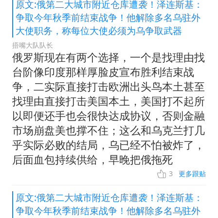
原文:俄第二大城市附近仓库遭袭！泽连斯基：
争取今年秋季前结束战争！他解除多名乌驻外
大使职务，称每位大使必须为乌争取武器
捂嘴大队队长
俄罗斯现在有两个选择，一个是找理由找
台阶像印度那样厚脸皮宣布胜利结束战
争，二实际直接打击欧洲出头鸟本土甚至
找理由直接打击美国本土，美国打不起所
以即便还手也会很快达成协议，否则金融
市场崩盘美也撑不住；这么和乌克兰打几
乎实际必败的结局，乌已经不怕被炸了，
后面血包持续供给，早晚把俄拖死
3
更多跟贴
原文:俄第二大城市附近仓库遭袭！泽连斯基：
争取今年秋季前结束战争！他解除多名乌驻外