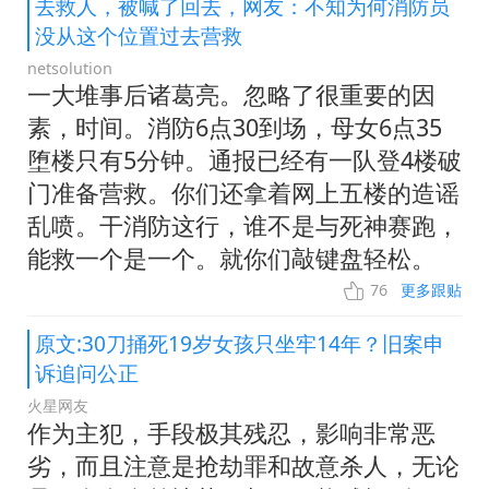
去救人，被喊了回去，网友：不知为何消防员
没从这个位置过去营救
netsolution
一大堆事后诸葛亮。忽略了很重要的因
素，时间。消防6点30到场，母女6点35
堕楼只有5分钟。通报已经有一队登4楼破
门准备营救。你们还拿着网上五楼的造谣
乱喷。干消防这行，谁不是与死神赛跑，
能救一个是一个。就你们敲键盘轻松。
76
更多跟贴
原文:30刀捅死19岁女孩只坐牢14年？旧案申
诉追问公正
火星网友
作为主犯，手段极其残忍，影响非常恶
劣，而且注意是抢劫罪和故意杀人，无论