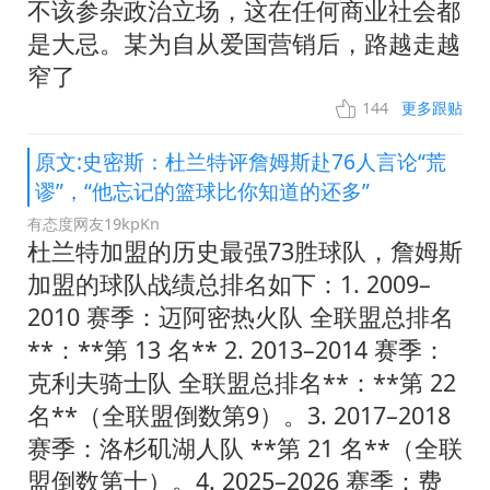
不该参杂政治立场，这在任何商业社会都
是大忌。某为自从爱国营销后，路越走越
窄了
144
更多跟贴
原文:史密斯：杜兰特评詹姆斯赴76人言论“荒
谬”，“他忘记的篮球比你知道的还多”
有态度网友19kpKn
杜兰特加盟的历史最强73胜球队，詹姆斯
加盟的球队战绩总排名如下：1. 2009–
2010 赛季：迈阿密热火队 全联盟总排名
**：**第 13 名** 2. 2013–2014 赛季：
克利夫骑士队 全联盟总排名**：**第 22
名**（全联盟倒数第9）。3. 2017–2018
赛季：洛杉矶湖人队 **第 21 名**（全联
盟倒数第十）。4. 2025–2026 赛季：费