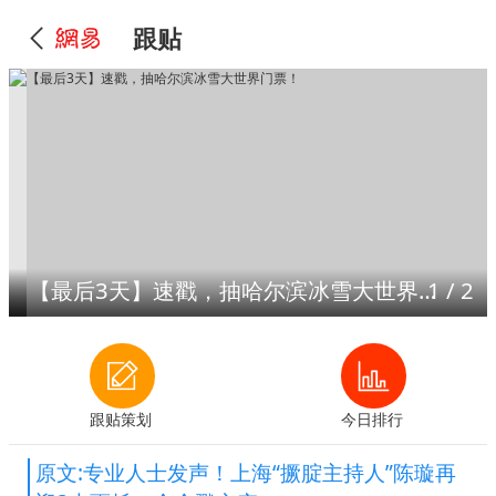
跟贴
【最后3天】速戳，抽哈尔滨冰雪大世界门票！
1
/
2
跟贴策划
今日排行
原文:专业人士发声！上海“撅腚主持人”陈璇再