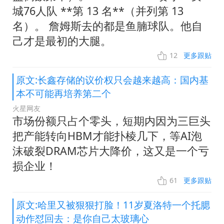
城76人队 **第 13 名**（并列第 13
名）。 詹姆斯去的都是鱼腩球队。他自
己才是最初的大腿。
12
更多跟贴
原文:长鑫存储的议价权只会越来越高：国内基
本不可能再培养第二个
火星网友
市场份额只占个零头，短期内因为三巨头
把产能转向HBM才能扑棱几下，等AI泡
沫破裂DRAM芯片大降价，这又是一个亏
损企业！
61
更多跟贴
原文:哈里又被狠狠打脸！11岁夏洛特一个托腮
动作怼回去：是你自己太玻璃心