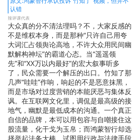
原文:鸿蒙智行承认投诉“竹知了”视频，但并不
认错
辣评课代表
大众真的分不清法理吗？不，大家反感的
不是维权本身，而是那种“只许自己用夸
大词汇占领舆论高地，不许大众用民间幽
默解构神坛”的霸道心态。当“遥遥领
先”和“XX万以内最好”的宏大叙事听多
了，民众需要一个解压的出口。竹知了那
几声“哇哇”作响，响起的不是恶意抹黑，
而是市场对过度营销的本能厌恶与集体反
讽。在互联网文化里，调侃是最高级的接
地气，幽默是最低成本的沟通。一个真正
自信的品牌，本可以用包容与自嘲接住这
股流量，化干戈为玉帛；而鸿蒙智行却选
择举起法务大棒，试图用行政与法律手段