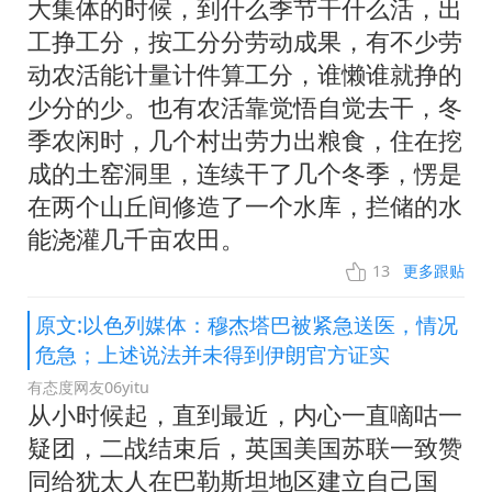
大集体的时候，到什么季节干什么活，出
工挣工分，按工分分劳动成果，有不少劳
动农活能计量计件算工分，谁懒谁就挣的
少分的少。也有农活靠觉悟自觉去干，冬
季农闲时，几个村出劳力出粮食，住在挖
成的土窑洞里，连续干了几个冬季，愣是
在两个山丘间修造了一个水库，拦储的水
能浇灌几千亩农田。
13
更多跟贴
原文:以色列媒体：穆杰塔巴被紧急送医，情况
危急；上述说法并未得到伊朗官方证实
有态度网友06yitu
从小时候起，直到最近，内心一直嘀咕一
疑团，二战结束后，英国美国苏联一致赞
同给犹太人在巴勒斯坦地区建立自己国