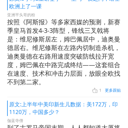
欧洲上了一课
亚洲平头哥的粉
按照《阿斯报》等多家西媒的预测，新赛
季皇马首发4-3-3阵型，锋线三叉戟将
是：维尼修斯居左，姆巴佩居中，迪奥曼
德居右。维尼修斯在左路内切制造杀机，
迪奥曼德在右路用速度突破防线拉开宽
度，姆巴佩在中路完成终结——这套组合
在速度、技术和冲击力层面，放眼全欧找
不到第二家。
1
更多跟贴
原文:上半年中美印新生儿数据：美172万，印
1120万，中国多少？
伽蓝寺僧
到了古罗马帝国末期，人人都知道大厦将