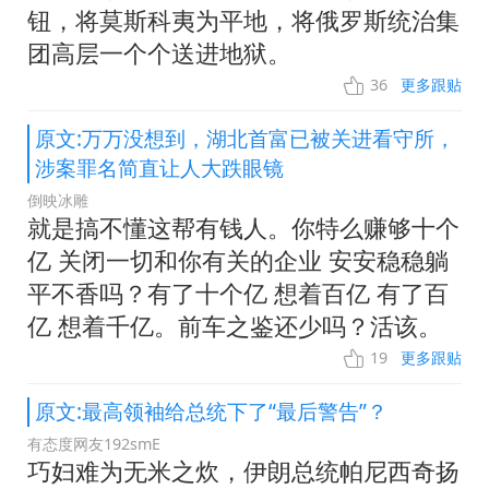
钮，将莫斯科夷为平地，将俄罗斯统治集
团高层一个个送进地狱。
36
更多跟贴
原文:万万没想到，湖北首富已被关进看守所，
涉案罪名简直让人大跌眼镜
倒映冰雕
就是搞不懂这帮有钱人。你特么赚够十个
亿 关闭一切和你有关的企业 安安稳稳躺
平不香吗？有了十个亿 想着百亿 有了百
亿 想着千亿。前车之鉴还少吗？活该。
19
更多跟贴
原文:最高领袖给总统下了“最后警告”？
有态度网友192smE
巧妇难为无米之炊，伊朗总统帕尼西奇扬