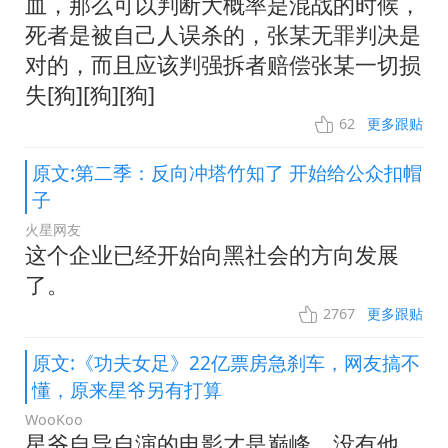
血，那么可以判断大概率是混战的时候，
死者是被自己人误杀的，张某无罪判决是
对的，而且应该判强拆者赔偿张某一切损
失[狗][狗][狗]
62
更多跟贴
原文:第二季：反向冲塔竹知了 开始给公众扣帽
子
火星网友
这个企业已经开始向黑社会的方向发展
了。
2767
更多跟贴
原文:《功夫女足》22亿票房急刹车，网友搞不
懂，原来星爷另有打算
WooKoo
星爷自导自演的电影才是巅峰，没有他