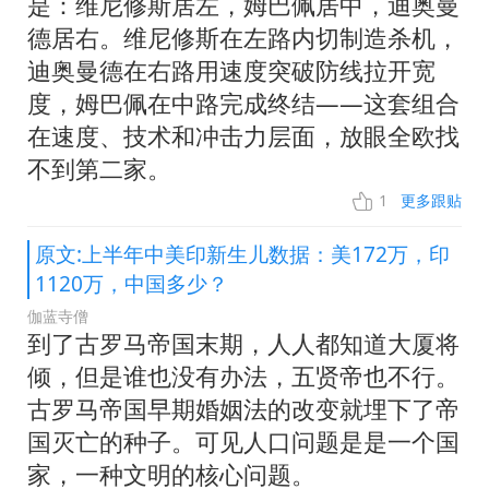
是：维尼修斯居左，姆巴佩居中，迪奥曼
德居右。维尼修斯在左路内切制造杀机，
迪奥曼德在右路用速度突破防线拉开宽
度，姆巴佩在中路完成终结——这套组合
在速度、技术和冲击力层面，放眼全欧找
不到第二家。
1
更多跟贴
原文:上半年中美印新生儿数据：美172万，印
1120万，中国多少？
伽蓝寺僧
到了古罗马帝国末期，人人都知道大厦将
倾，但是谁也没有办法，五贤帝也不行。
古罗马帝国早期婚姻法的改变就埋下了帝
国灭亡的种子。可见人口问题是是一个国
家，一种文明的核心问题。