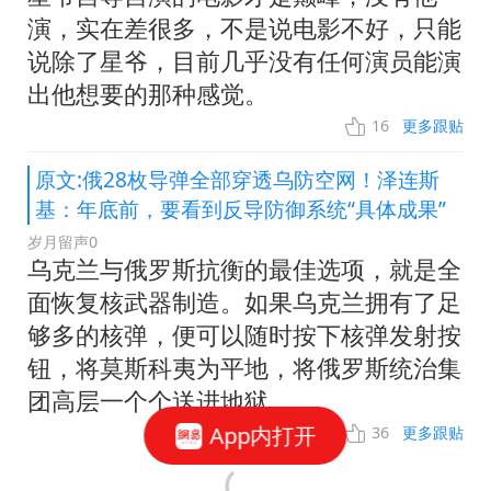
演，实在差很多，不是说电影不好，只能
说除了星爷，目前几乎没有任何演员能演
出他想要的那种感觉。
16
更多跟贴
原文:俄28枚导弹全部穿透乌防空网！泽连斯
基：年底前，要看到反导防御系统“具体成果”
岁月留声0
乌克兰与俄罗斯抗衡的最佳选项，就是全
面恢复核武器制造。如果乌克兰拥有了足
够多的核弹，便可以随时按下核弹发射按
钮，将莫斯科夷为平地，将俄罗斯统治集
团高层一个个送进地狱。
App内打开
36
更多跟贴