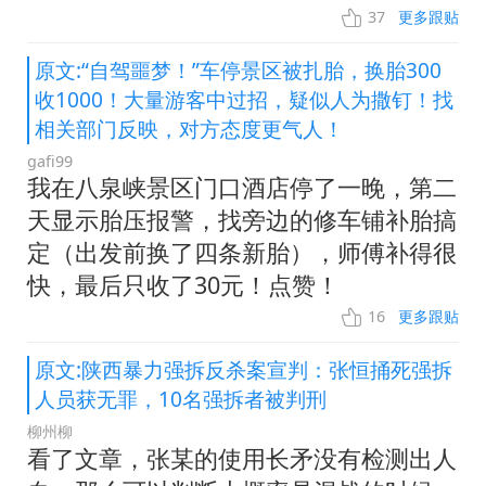
37
更多跟贴
原文:“自驾噩梦！”车停景区被扎胎，换胎300
收1000！大量游客中过招，疑似人为撒钉！找
相关部门反映，对方态度更气人！
gafi99
我在八泉峡景区门口酒店停了一晚，第二
天显示胎压报警，找旁边的修车铺补胎搞
定（出发前换了四条新胎），师傅补得很
快，最后只收了30元！点赞！
16
更多跟贴
原文:陕西暴力强拆反杀案宣判：张恒捅死强拆
人员获无罪，10名强拆者被判刑
柳州柳
看了文章，张某的使用长矛没有检测出人