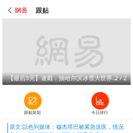
跟贴
【最后3天】速戳，抽哈尔滨冰雪大世界门票！
2
/
2
跟贴策划
今日排行
原文:以色列媒体：穆杰塔巴被紧急送医，情况