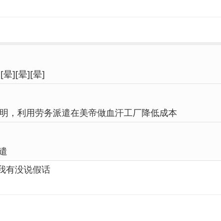
][晕][晕]
明，利用劳务派遣在美帝做血汗工厂降低成本
遣
我有没说假话