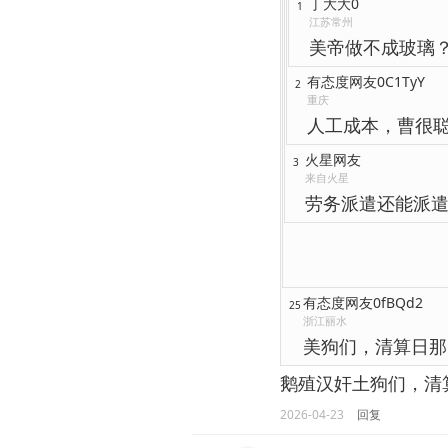
丁大大0
1
江苏常州
美帝做不成玻璃？[晕
有态度网友0C1TyY
2
重庆
人工成本，曹很
火星网友
3
来自火星
劳务派遣还能派
有态度网友0fBQd2
25
浙江丽水
美狗们，清算日那
鹅殖汉奸土狗们，清
2026-04-23
回复