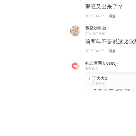
曺旺又出来了？
2026-04-23
回复
我是刘皇叔
广东省广州市
前两年不是说这比伙
2026-04-23
回复
有态度网友0secJ-
海南东方
丁大大0
1
江苏常州
美帝做不成玻璃？[晕
有态度网友0C1TyY
2
重庆
人工成本，曹很聪
笑死
2026-04-23
回复