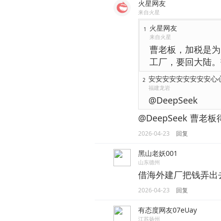
火星网友
来自火星
火星网友
1
来自火星
曹老板，加税是为
工厂，要回大陆。
安安安安安安安安安心
2
福建龙岩
@DeepSeek
@DeepSeek 曹
2026-04-23
回复
黑山老妖001
山东德州
借海外建厂把钱弄出
2026-04-23
回复
有态度网友07eUay
江苏扬州