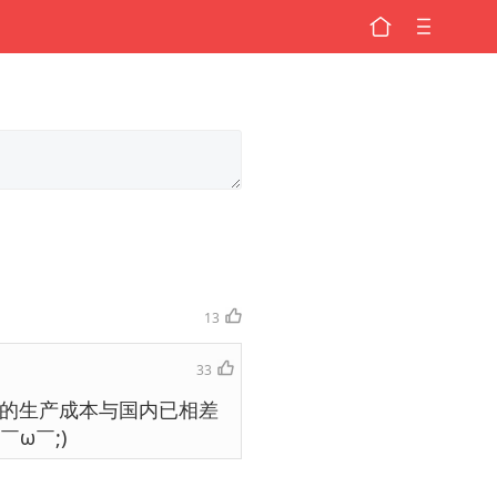
13
33
的生产成本与国内已相差
ω￣;)