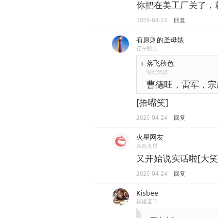
你把在美工厂关了，就
2026-04-24
回复
有原则的圣母婊
辽宁鞍山
落飞秋色
1
湖北武汉
曹德旺，雷军，宗
[捂嘴笑]
2026-04-24
回复
火星网友
来自火星
又开始说实话啦[大笑
2026-04-24
回复
Kisbee
福建厦门