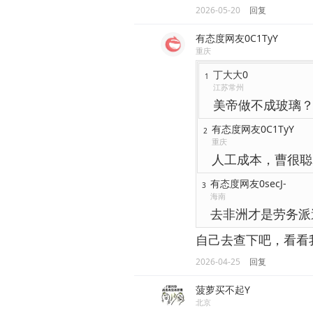
2026-05-20
回复
有态度网友0C1TyY
重庆
丁大大0
1
江苏常州
美帝做不成玻璃？[晕
有态度网友0C1TyY
2
重庆
人工成本，曹很聪
有态度网友0secJ-
3
海南
去非洲才是劳务派
自己去查下吧，看看
2026-04-25
回复
菠萝买不起Y
北京