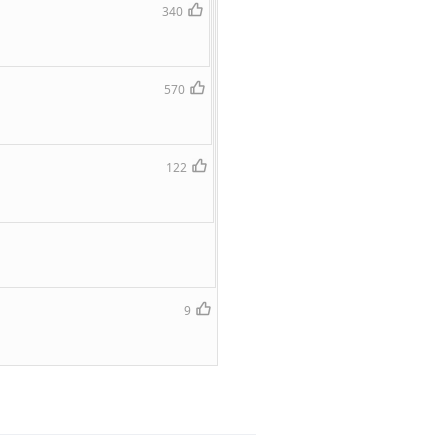
340
570
122
9