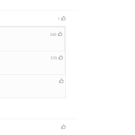
1
340
570