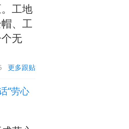
区。工地
全帽、工
一个无
5
更多跟贴
话“劳心