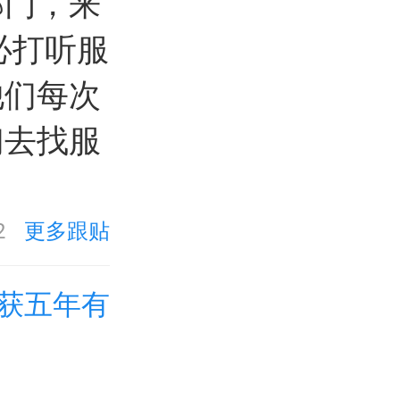
部门，来
必打听服
他们每次
们去找服
2
更多跟贴
获五年有