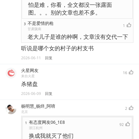
怕是难，你看，全文都没一张露面
图。。。别的文章也差不多。
不是爱情的枪
3
1
甘肃陇南
老大儿子是谁的种啊，文章没有交代一下
听说是哪个女的村子的村支书
2026-06-11
回复
火星网友
16
来自火星
杀猪盘
2026-06-09
回复
杨明慧_杨烊_阿唷
2
北京
有态度网友06_1E8
1
92
浙江杭州
换成我就灭了他们