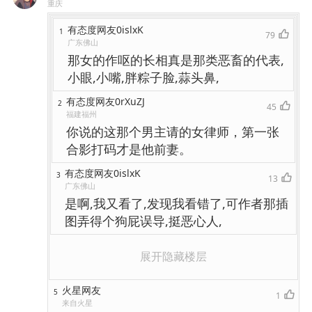
重庆
有态度网友0islxK
1
79
广东佛山
那女的作呕的长相真是那类恶畜的代表,
小眼,小嘴,胖粽子脸,蒜头鼻,
有态度网友0rXuZJ
2
45
福建福州
你说的这那个男主请的女律师，第一张
合影打码才是他前妻。
有态度网友0islxK
3
13
广东佛山
是啊,我又看了,发现我看错了,可作者那插
图弄得个狗屁误导,挺恶心人,
展开隐藏楼层
火星网友
5
1
来自火星