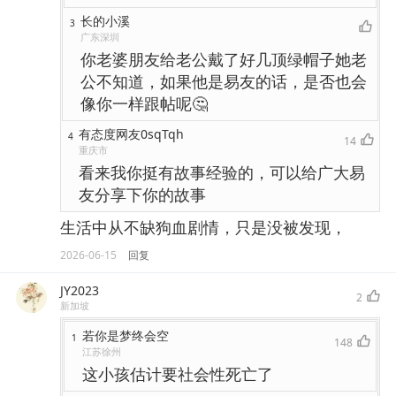
长的小溪
3
广东深圳
你老婆朋友给老公戴了好几顶绿帽子她老
公不知道，如果他是易友的话，是否也会
像你一样跟帖呢🤔
有态度网友0sqTqh
4
14
重庆市
看来我你挺有故事经验的，可以给广大易
友分享下你的故事
生活中从不缺狗血剧情，只是没被发现，
2026-06-15
回复
JY2023
2
新加坡
若你是梦终会空
1
148
江苏徐州
这小孩估计要社会性死亡了