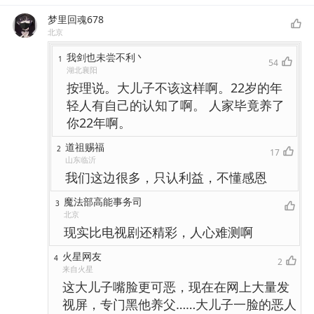
梦里回魂678
北京
我剑也未尝不利丶
1
54
湖北襄阳
按理说。大儿子不该这样啊。22岁的年
轻人有自己的认知了啊。 人家毕竟养了
你22年啊。
道祖赐福
2
17
山东临沂
我们这边很多，只认利益，不懂感恩
魔法部高能事务司
3
北京
现实比电视剧还精彩，人心难测啊
火星网友
4
2
来自火星
这大儿子嘴脸更可恶，现在在网上大量发
视屏，专门黑他养父……大儿子一脸的恶人