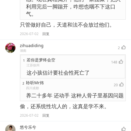
利用完后一脚踹开，咋想也咽不下这口
气。
只管做好自己，天道和法不会放过他们。
2026-07-02
回复
zihuadiding
2
湖南
若你是梦终会空
1
148
江苏徐州
这小孩估计要社会性死亡了
聆听Mr炜
2
20
四川成都
养二十多年 还动手 这种人骨子里基因问题
偷，还系统性坑人的，这真是学不来。
2026-07-02
回复
悠兮乐兮