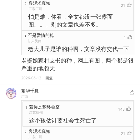
客观求真知
2
21
广东广州
怕是难，你看，全文都没一张露面
图。。。别的文章也差不多。
不是爱情的枪
3
1
甘肃陇南
老大儿子是谁的种啊，文章没有交代一下
老婆娘家村支书的种，网上有图，两个都是很
严重的地包天
2026-06-12
回复
繁华千夏
广西
若你是梦终会空
1
148
江苏徐州
这小孩估计要社会性死亡了
客观求真知
2
21
广东广州