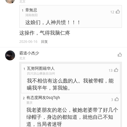
北京
章無忌
1
12
湖南衡阳
这娘们，人神共愤！！！
这操作，气得我脑仁疼
2026-06-16
回复
霸道小杰少
北京
瓦努阿图籍华人
1
13
四川凉山彝族自治州
我不相信有这么蠢的人。我被带帽，能
瞒我半年，算我输。
有态度网友0sqTqh
2
3
重庆
我老婆朋友的老公，被她老婆带了好几个
绿帽子，身边的都知道，就他自己不知
道，当局者迷呀