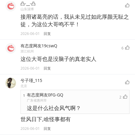
凸-__-凸
山东淄博
接用诸葛亮的话，我从未见过如此厚颜无耻之
徒，为这位大哥鸣不平！
2026-06-01
回复
有态度网友19cswQ
6
浙江杭州
这位大哥也是没脑子的真老实人
2026-06-01
回复
兮子瑾_115
北京
有态度网友0FG-GQ
1
2
广东省惠州市
这是什么社会风气啊？
世风日下,啥怪事都有
2026-06-01
回复