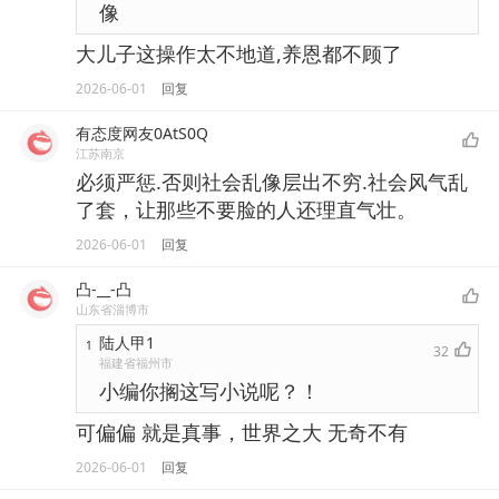
像
大儿子这操作太不地道,养恩都不顾了
2026-06-01
回复
有态度网友0AtS0Q
江苏南京
必须严惩.否则社会乱像层出不穷.社会风气乱
了套，让那些不要脸的人还理直气壮。
2026-06-01
回复
凸-__-凸
山东省淄博市
陆人甲1
1
32
福建省福州市
小编你搁这写小说呢？！
可偏偏 就是真事，世界之大 无奇不有
2026-06-01
回复