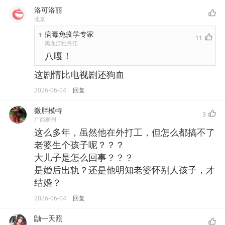
洛可洛丽
北京
病毒免疫学专家
1
11
黑龙江牡丹江
八嘎！
这剧情比电视剧还狗血
2026-06-04
回复
微胖模特
3
广西柳州
这么多年，虽然他在外打工，但怎么都搞不了
老婆生个孩子呢？？？
大儿子是怎么回事？？？
是婚后出轨？还是他明知老婆怀别人孩子，才
结婚？
2026-06-04
回复
鼬一天照