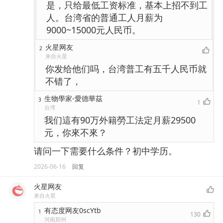
是，只给最低工资标准，基本上招不到工
人。台湾省的普通工人月薪为
9000~15000元人民币。
火星网友
2
来自火星
你发给他们吗，台湾普工有五千人民币就
不错了，
生物學家-愛德華茲
3
1
台湾
我们這有90万外籍勞工法定月薪29500
元，你來不來？
请问一下需要什么条件？初中学历。
2026-06-16
回复
火星网友
来自火星
有态度网友0scYtb
1
130
河南郑州