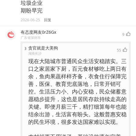
垃圾企业
期盼早完
2026-06-25
回复
有态度网友0rZ6Gx
9
广东省深圳市
贪官就是大美狗
3
55
湖南长沙
现在大陆城市普通民众生活安稳踏实。三
口之家居家下厨，百元食材够吃上两日有
余，鱼肉果蔬样样齐备，衣食住行保障完
善，医保、教育兜底落地，日常开销可
控。生活压力小、内心安稳，民众储蓄意
愿稳步提升，这也是居民存款持续走高的
关键。即便月薪三千，精打细算每年也能
结余出游，生活富有盼头。这般普惠安稳
的民生环境，很多发达国家难以实现。