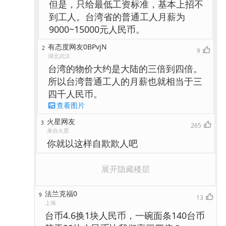
但是，只给最低工资标准，基本上招不
到工人。台湾省的普通工人月薪为
9000~15000元人民币。
有态度网友0BPvjN
2
9
湖北武汉
台湾的物价大约是大陆的三倍到四倍。
所以台湾普通工人的月薪也就相当于三
四千人民币。
查看图片
火星网友
3
265
来自火星
你就以这样自欺欺人吧
展开隐藏楼层
法兰克福0
9
13
上海
台币4.6换1块人民币，一碗面条140台币