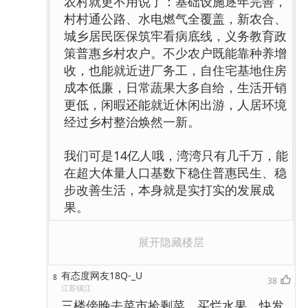
农村就更不用说了：基础设施逐年完善，
村村通公路、水电燃气全覆盖，新农合、
城乡居民医保筑牢看病底线，义务教育政
策普惠乡村农户。不少农户既能靠种养增
收，也能就近进厂务工，自住宅基地住房
成本低廉，日常蔬果大多自给，生活开销
更低，闲暇还能就近休闲出游，人居环境
经过乡村整治焕然一新。
我们可是14亿人哦，湾湾只有几千万，能
在超大体量人口基数下稳住普惠民生、稳
步改善生活，本身就是实打实的发展成
果。
展开隐藏楼层
有态度网友18Q-_U
8
38
江苏镇江
三楼傍晚去菜市捡剩菜，买烂水果，快发