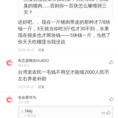
臭的猪肉……否则你一百块怎么够维持三
天？
还好吧。。现在一斤猪肉带皮的那种才7/8块
钱一斤，3天就当你吃3斤也才30不到，水果
现在很多也才两块钱——5块钱一斤，当然了
你天天吃榴莲当我没说
2026-06-22
回复
有态度网友0ic8DO
湖北武汉
台湾老农民一毛钱不用交才能领2000人民币
左右养老补助
2026-06-21
回复
舍命爱华为
辽宁沈阳
7RRJ
1
89
广西北海