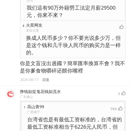
台湾
我们這有90万外籍勞工法定月薪29500
元，你來不來？
火星网友
4
来自火星
换成人民币多少？你不要光说多少万，但
是这个钱和几千块人民币的购买力是一样
的。
你是文盲沒出過國？簡單匯率換算不會？我不
是你爹食物嚼碎还餵你嘴裡
2026-06-17
回复
挣钱如捉鬼花钱如流水
3
广东佛山
高山青99
1
594
广西南宁
台湾省也是有最低工资标准的，台湾省的
最低工资标准相当于6226元人民币，但