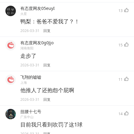
有态度网友05euyI
13
火星
鸭梨：爸爸不爱我了？！
2026-03-31
回复
有态度网友0g0Jjo
15
湖南衡阳
走步了
2026-03-31
回复
飞翔的嘘嘘
11
上海
他推人了还抱怨个屁啊
2026-03-31
回复
扭腰十七号
14
广东中山
目前我只看到吹罚了这1球
2026-03-31
回复