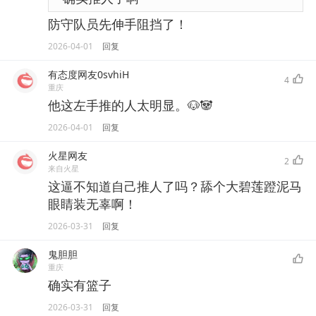
防守队员先伸手阻挡了！
2026-04-01
回复
有态度网友0svhiH
4
重庆
他这左手推的人太明显。🐶🐼
2026-04-01
回复
火星网友
2
来自火星
这逼不知道自己推人了吗？舔个大碧莲蹬泥马
眼睛装无辜啊！
2026-03-31
回复
鬼胆胆
重庆
确实有篮子
2026-03-31
回复