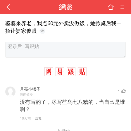
婆婆来养老，我点60元外卖没做饭，她掀桌后我一
招让婆家傻眼
月亮小猴子
1
湖南长沙
没有写的了，尽写些乌七八糟的，当自己是谁
啊？
10天前
回复