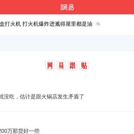
盒打火机 打火机爆炸迸溅得屋里都是油
就没吃，估计是跟火锅店发生矛盾了
00万那货好一些