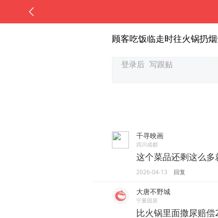
顾客吃饭临走时往火锅扔烟
千寻映画
四川成都
这个菜品还剩这么多
2026-04-13
回复
大唐不野城
宁夏固原
比火锅里面撒尿赔偿2