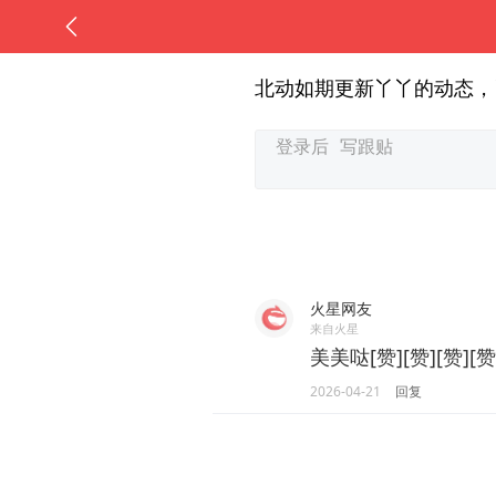
北动如期更新丫丫的动态，
火星网友
来自火星
美美哒[赞][赞][赞][赞]
2026-04-21
回复