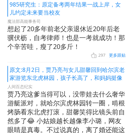
985研究生：原定备考两年结果一战上岸，女
儿约定未来要当校友
魔法部高能事务司
想起了20多年前老父亲退休近20年后老
骥伏枥，自考律师！也是一考就成功！那
个辛苦哇，瘦了20多斤！
297
更多跟贴
原文:8月2日，贾乃亮与女儿甜馨回到哈尔滨老
家游览东北虎林园，孩子长高了，和妈妈挺像
人间百态纪实
贾乃亮这爹当得可以，没带娃去什么奢华
游艇派对，就哈尔滨虎林园转一圈，啃根
烤肠看东北虎打滚，甜馨笑得比镜头前自
然多了😂 小姑娘越长越像李小璐，网友
眼睛是真毒。不过说真的，离了婚还能这