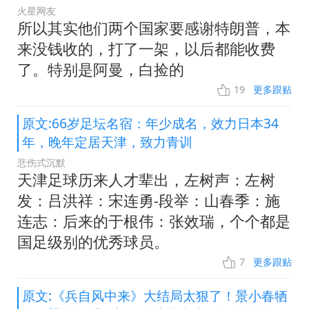
火星网友
所以其实他们两个国家要感谢特朗普，本
来没钱收的，打了一架，以后都能收费
了。特别是阿曼，白捡的
19
更多跟贴
原文:66岁足坛名宿：年少成名，效力日本34
年，晚年定居天津，致力青训
悲伤式沉默
天津足球历来人才辈出，左树声：左树
发：吕洪祥：宋连勇-段举：山春季：施
连志：后来的于根伟：张效瑞，个个都是
国足级别的优秀球员。
7
更多跟贴
原文:《兵自风中来》大结局太狠了！景小春牺