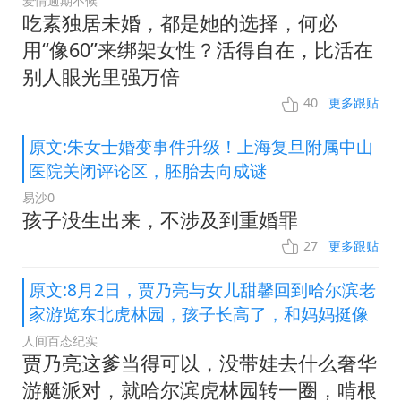
爱情逾期不候
吃素独居未婚，都是她的选择，何必
用“像60”来绑架女性？活得自在，比活在
别人眼光里强万倍
40
更多跟贴
原文:朱女士婚变事件升级！上海复旦附属中山
医院关闭评论区，胚胎去向成谜
易沙0
孩子没生出来，不涉及到重婚罪
27
更多跟贴
原文:8月2日，贾乃亮与女儿甜馨回到哈尔滨老
家游览东北虎林园，孩子长高了，和妈妈挺像
人间百态纪实
贾乃亮这爹当得可以，没带娃去什么奢华
游艇派对，就哈尔滨虎林园转一圈，啃根