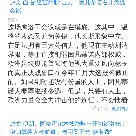
原文:面临“逼宫辞职”压力，因凡蒂诺召开危机
会议
灵0o
这场摩洛哥会议就是在摸底。这其中，温
格的表态又尤为关键，他长期形象中立、
在足坛拥有巨大公信力，他现在主动划清
界限，等于直接削弱因凡蒂诺内部权威，
欧洲足坛舆论普遍将他视为重要风向标→
而真正决战窗口在今年11月大选报名截止
前。如果到时还没有份量的人上，因凡蒂
诺大概率继续参选。但是，只要有人上，
欧洲力量会全力冲击他的连任，不会惯着
117
更多跟贴
原文:伊朗、阿曼霍尔木兹海峡重开协议曝光：
伊朗掌控入湾航道，与阿曼平分“服务费”