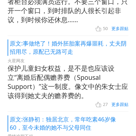
者柜台必须满员运行。不要三个窗口，只
开一个窗口，到时排队的人很长引起非
议，到时候你还休息……
50
更多跟贴
原文:事做绝了！婚外胚胎案再爆噩耗，丈夫阴
招用尽，原配已无路可走
火星网友
保护儿童妇女权益，是不是也应该设
立“离婚后配偶赡养费（Spousal
Support）”这一制度。像文中的朱女士应
该得到她丈夫的赡养费的。
27
更多跟贴
原文:张静初：独居北京，常年吃素46岁像
60，至今未婚的她不与父母同住