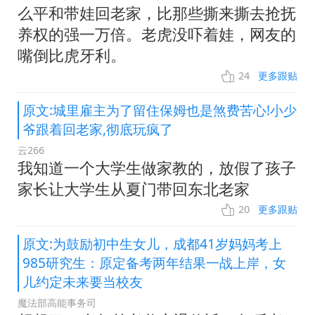
么平和带娃回老家，比那些撕来撕去抢抚
养权的强一万倍。老虎没吓着娃，网友的
嘴倒比虎牙利。
24
更多跟贴
原文:城里雇主为了留住保姆也是煞费苦心!小少
爷跟着回老家,彻底玩疯了
云266
我知道一个大学生做家教的，放假了孩子
家长让大学生从夏门带回东北老家
20
更多跟贴
原文:为鼓励初中生女儿，成都41岁妈妈考上
985研究生：原定备考两年结果一战上岸，女
儿约定未来要当校友
魔法部高能事务司