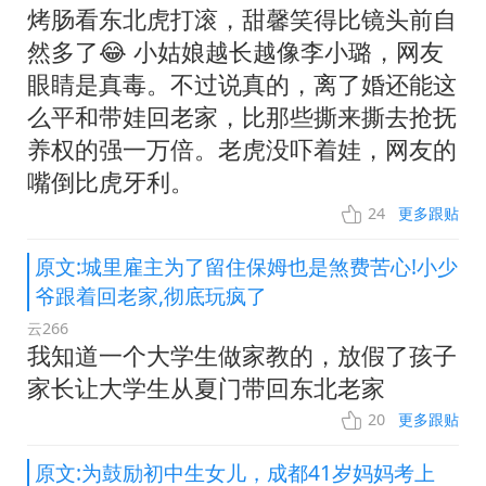
烤肠看东北虎打滚，甜馨笑得比镜头前自
然多了😂 小姑娘越长越像李小璐，网友
眼睛是真毒。不过说真的，离了婚还能这
么平和带娃回老家，比那些撕来撕去抢抚
养权的强一万倍。老虎没吓着娃，网友的
嘴倒比虎牙利。
24
更多跟贴
原文:城里雇主为了留住保姆也是煞费苦心!小少
爷跟着回老家,彻底玩疯了
云266
我知道一个大学生做家教的，放假了孩子
家长让大学生从夏门带回东北老家
20
更多跟贴
原文:为鼓励初中生女儿，成都41岁妈妈考上