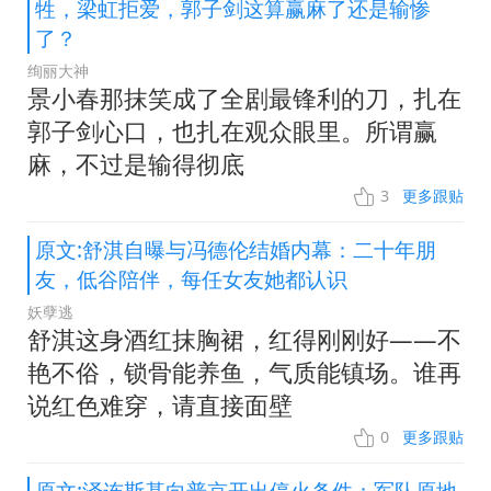
牲，梁虹拒爱，郭子剑这算赢麻了还是输惨
了？
绚丽大神
景小春那抹笑成了全剧最锋利的刀，扎在
郭子剑心口，也扎在观众眼里。所谓赢
麻，不过是输得彻底
3
更多跟贴
原文:舒淇自曝与冯德伦结婚内幕：二十年朋
友，低谷陪伴，每任女友她都认识
妖孽逃
舒淇这身酒红抹胸裙，红得刚刚好——不
艳不俗，锁骨能养鱼，气质能镇场。谁再
说红色难穿，请直接面壁
0
更多跟贴
原文:泽连斯基向普京开出停火条件：军队原地