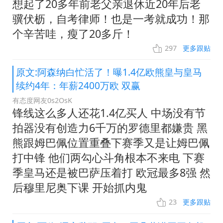
想起了20多年前老父亲退休近20年后老
骥伏枥，自考律师！也是一考就成功！那
个辛苦哇，瘦了20多斤！
297
更多跟贴
原文:阿森纳白忙活了！曝1.4亿欧熊皇与皇马
续约4年：年薪2400万欧 双赢
有态度网友0s2OsK
锋线这么多人还花1.4亿买人 中场没有节
拍器没有创造力6千万的罗德里都嫌贵 黑
熊跟姆巴佩位置重叠下赛季又是让姆巴佩
打中锋 他们两勾心斗角根本不来电 下赛
季皇马还是被巴萨压着打 欧冠最多8强 然
后穆里尼奥下课 开始抓内鬼
23
更多跟贴