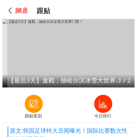
跟贴
【最后3天】速戳，抽哈尔滨冰雪大世界门票！
1
/
2
跟贴策划
今日排行
原文:韩国足球特大丑闻曝光！国际比赛数次性