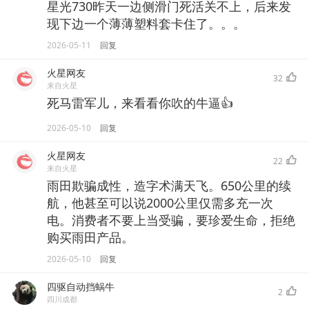
星光730昨天一边侧滑门死活关不上，后来发
现下边一个薄薄塑料套卡住了。。。
2026-05-11
回复
火星网友
32
来自火星
死马雷军儿，来看看你吹的牛逼👍
2026-05-10
回复
火星网友
22
来自火星
雨田欺骗成性，造字术满天飞。650公里的续
航，他甚至可以说2000公里仅需多充一次
电。消费者不要上当受骗，要珍爱生命，拒绝
购买雨田产品。
2026-05-10
回复
四驱自动挡蜗牛
2
四川成都