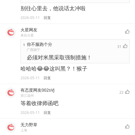
别往心里去，他说话太冲啦
2026-05-11
回复
火星网友
来自火星
你不服跑个分
1
31
广西南宁
必须对米黑采取强制措施！
哈哈哈😂😂这叫黑？！猴子
2026-05-11
回复
有态度网友002sVJ
22
浙江温州
等着收律师函吧
2026-05-11
回复
无力野草
上海