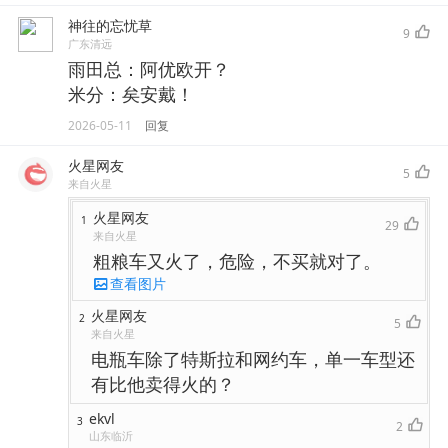
神往的忘忧草
9
广东清远
雨田总：阿优欧开？
米分：矣安戴！
2026-05-11
回复
火星网友
5
来自火星
火星网友
1
29
来自火星
粗粮车又火了，危险，不买就对了。
查看图片
火星网友
2
5
来自火星
电瓶车除了特斯拉和网约车，单一车型还
有比他卖得火的？
ekvl
3
2
山东临沂