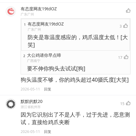
有态度网友19tdOZ
广东广州
有态度网友19tdOZ
1
3
广东广州
防夹是靠温度感应的，鸡爪温度太低！[大
笑]
大公鸡请你早点啼
2
17
广西南宁
要不伸你狗头去试试[狗]
狗头温度不够，你的鸡头超过40摄氏度[大笑]
2026-05-11
回复
默默的默20
15
浙江省杭州市
因为它识别出了不是人手，过于先进，恶意测
试，直接给鸡爪夹断
2026-05-11
回复