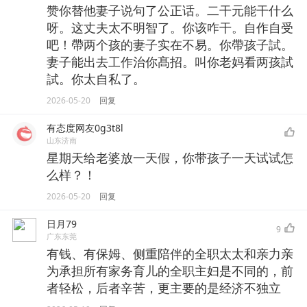
赞你替他妻子说句了公正话。二干元能干什么
呀。这丈夫太不明智了。你该咋干。自作自受
吧！帶两个孩的妻子实在不易。你帶孩子試。
妻子能出去工作治你髙招。叫你老妈看两孩試
試。你太自私了。
2026-05-20
回复
有态度网友0g3t8l
山东济南
星期天给老婆放一天假，你带孩子一天试试怎
么样？！
2026-05-20
回复
日月79
9
广东东莞
有钱、有保姆、侧重陪伴的全职太太和亲力亲
为承担所有家务育儿的全职主妇是不同的，前
者轻松，后者辛苦，更主要的是经济不独立