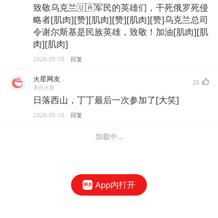
致敬乌克兰🇺🇦军民的英雄们，干死俄罗死侵
略者[肌肉][赞][肌肉][赞][肌肉][赞]乌克兰总司
令谢尔斯基是民族英雄，致敬！加油[肌肉][肌
肉][肌肉]
2026-05-10
回复
火星网友
25
来自火星
日落西山，丁丁最后一次参加了[大笑]
2026-05-10
回复
加载中...
App内打开