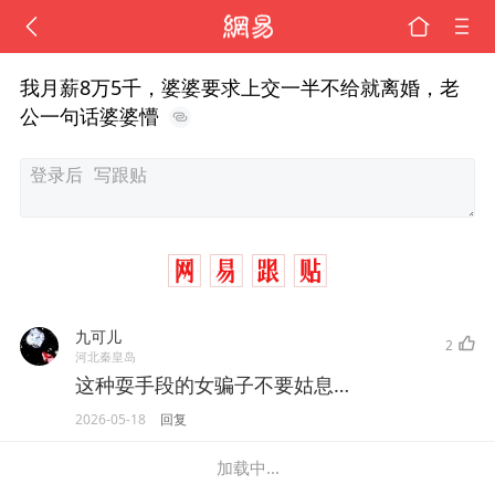
我月薪8万5千，婆婆要求上交一半不给就离婚，老
公一句话婆婆懵
九可儿
2
河北秦皇岛
这种耍手段的女骗子不要姑息…
2026-05-18
回复
加载中...