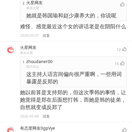
火星网友
2
来自火星
她就是韩国瑜和赵少康养大的，你说呢
难怪、感觉最近这个女的讲话老是在阴阳什么
2026-05-07
回复
火星网友
12
来自火星
zhoudaner00
1
15
四川乐山
这主持人话言间偏向很严重啊，一些用词
暴露是反郑的
她以前算是支持郑的，但这次季韩的事情，让
她觉得是郑在后面想打韩，而她是韩的徒弟，
自然就变成反郑了
2026-05-06
回复
有态度网友0gpVye