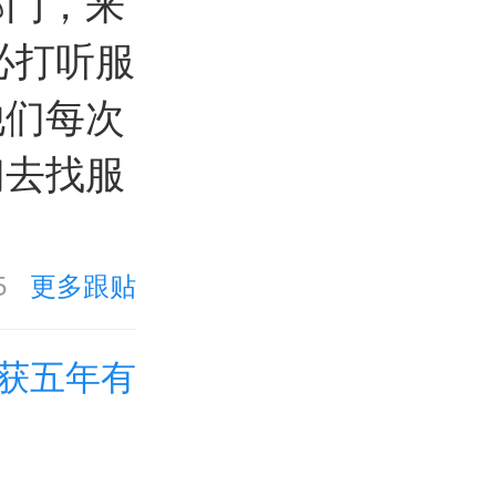
部门，来
必打听服
他们每次
们去找服
5
更多跟贴
获五年有