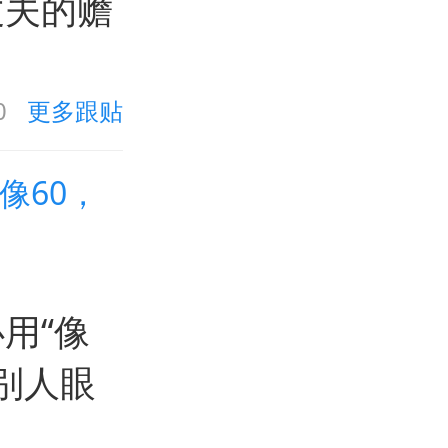
丈夫的赡
0
更多跟贴
像60，
用“像
别人眼