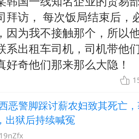
某韩国一线知名企业的贸易
司拜访， 每次饭局结束后，
，因为我不接触那个，所以
联系出租车司机，司机带他
真好奇他们那来那么大隐！
1
山西恶警脚踩讨薪农妇致其死亡，
，出狱后持续喊冤
9nZfx