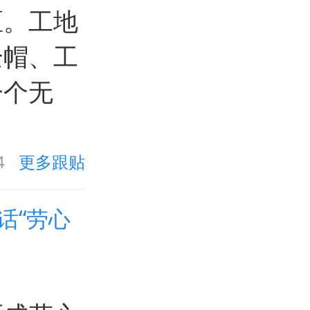
区。工地
全帽、工
一个无
4
更多跟贴
话“劳心