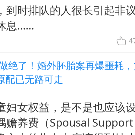
，到时排队的人很长引起非
休息……
4
事做绝了！婚外胚胎案再爆噩耗，
原配已无路可走
童妇女权益，是不是也应该设
赡养费（Spousal Suppor