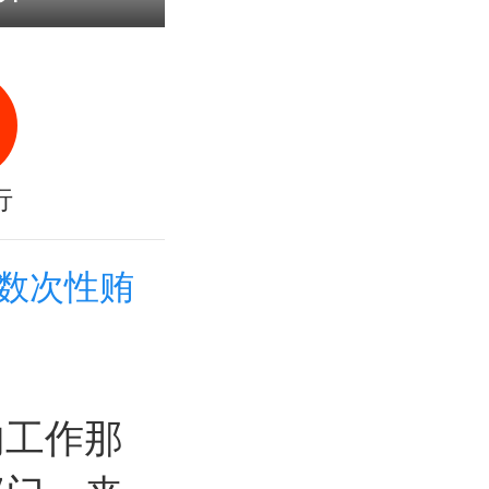
行
数次性贿
内工作那