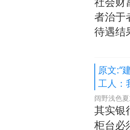
社会财
者治于
待遇结
原文:“
工人：
阔野浅色夏
其实银
柜台必