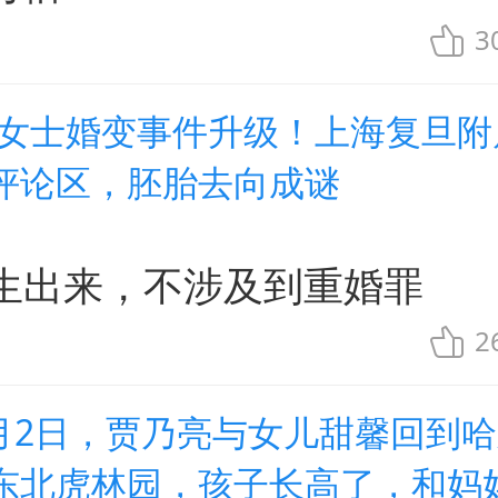
3
朱女士婚变事件升级！上海复旦附
评论区，胚胎去向成谜
生出来，不涉及到重婚罪
2
8月2日，贾乃亮与女儿甜馨回到
东北虎林园，孩子长高了，和妈