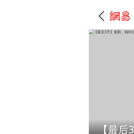
【最后3天】速戳，抽哈尔滨冰雪大世界门票！