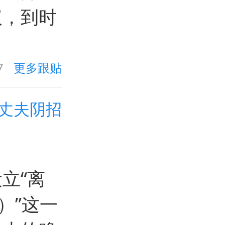
议，到时
7
更多跟贴
丈夫阴招
立“离
t）”这一