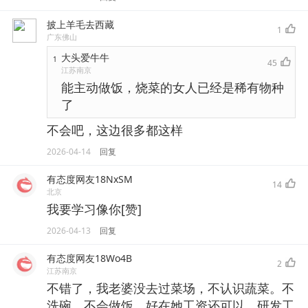
披上羊毛去西藏
1
广东佛山
大头爱牛牛
1
45
江苏南京
能主动做饭，烧菜的女人已经是稀有物种
了
不会吧，这边很多都这样
2026-04-14
回复
有态度网友18NxSM
14
北京
我要学习像你[赞]
2026-04-13
回复
有态度网友18Wo4B
2
江苏南京
不错了，我老婆没去过菜场，不认识蔬菜。不
洗碗，不会做饭。好在她工资还可以，研发工