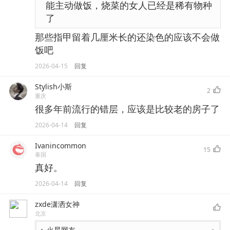
能主动做饭，烧菜的女人已经是稀有物种
了
那些指甲留着几厘米长的还染色的应该不会做
饭吧
2026-04-15
回复
Stylish小斯
2
重庆
很多年前流行的错层，应该是比较老的房子了
2026-04-14
回复
Ivanincommon
15
泰国
真好。
2026-04-14
回复
zxde潇洒女神
北京
火星网友