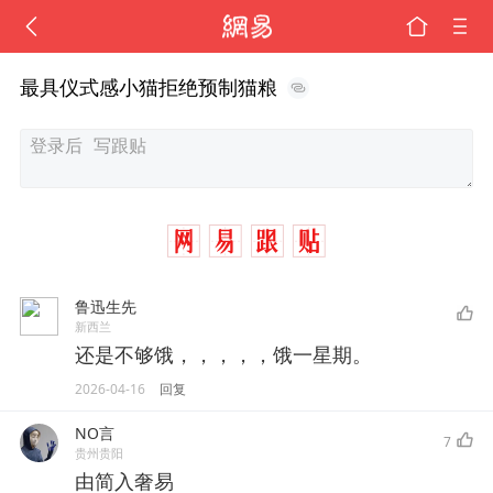
最具仪式感小猫拒绝预制猫粮
鲁迅生先
新西兰
还是不够饿，，，，，饿一星期。
2026-04-16
回复
NO言
7
贵州贵阳
由简入奢易