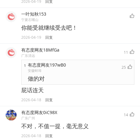
2026-04-19
回复
一叶知秋153
宁夏石嘴山
你能受就继续受去吧！
2026-04-19
回复
有态度网友18MfGa
11
广东清远
有态度网友197wB0
1
25
安徽蚌埠
做的对
屁话连天
2026-04-18
回复
有态度网友0iC98X
14
广东广州
不对，不值一提，毫无意义
2026-04-18
回复