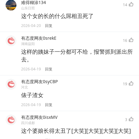
难得糊涂134
14
山东日照
这个女的长的什么屌相丑死了
2026-04-20
回复
有态度网友0srekE
16
湖南益阳
这样的姨妹子一分都可不给，报警抓到派出所
去。
2026-04-19
回复
有态度网友0syCBP
19
河北
俵子渣女
2026-04-19
回复
有态度网友0isxMV
3
四川成都
这个婆娘长得太丑了[大笑][大笑][大笑][大笑]