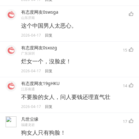
有态度网友0swsga
山东济南
这个中国男人太恶心。
2026-04-17
回复
有态度网友0sxozg
15
广东深圳
烂女一个，沒脸皮！
2026-04-17
回复
有态度网友19gHKU
14
江苏南通
不要脸的女人，问人要钱还理直气壮
2026-04-17
回复
凡世尘缘
17
福建龙岩
狗女人只有狗脸！