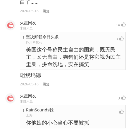
白了……
2026-05-16
回复
火星网友
14
来自火星
坚决卸载今日头条
1
3
四川攀枝花
美国这个号称民主自由的国家，既无民
主，又无自由，狗狗们还是将它视为民主
圭臬，拼命洗地，实在搞笑
蛆鲵玛德
2026-05-16
回复
火星网友
3
来自火星
RainSounds我
1
上海
你他娘的小心当心不要被抓