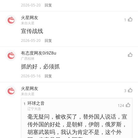
2026-05-20
回复
火星网友
1
来自火星
宣传战线
2026-05-20
回复
有态度网友0i9Z8u
广西桂林
抓的好，必须抓
2026-05-16
回复
火星网友
3
来自火星
环球之音
1
124
辽宁大连
毫无疑问，被收买了，替外国人说话，宣
传外国的好处，是朝鲜，伊朗，俄罗斯，
胡塞武装吗，我认为肯定不是，这个外