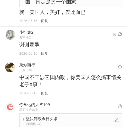
国，肯定是另一个国家，
就一美国人，美奸，仅此而已
2026-05-16
回复
小行囊2
16
海南海口
谢谢灵导
2026-05-16
回复
秉烛而行
广东广州
中国不干涉它国内政，你美国人怎么搞事情关
老子X事！
2026-05-16
回复
你永远的大爷109
黑龙江哈尔滨
坚决卸载今日头条
1
3
四川攀枝花