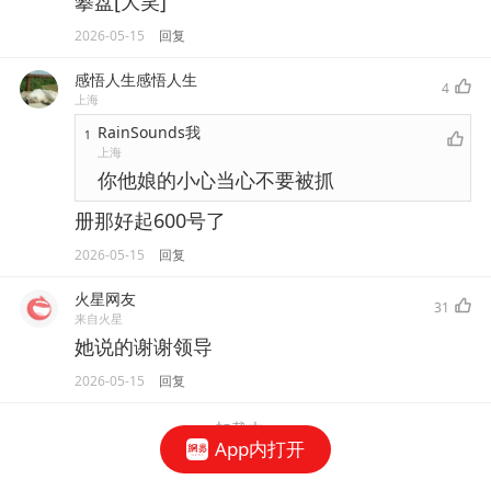
攀盘[大笑]
2026-05-15
回复
感悟人生感悟人生
4
上海
RainSounds我
1
上海
你他娘的小心当心不要被抓
册那好起600号了
2026-05-15
回复
火星网友
31
来自火星
她说的谢谢领导
2026-05-15
回复
加载中...
App内打开