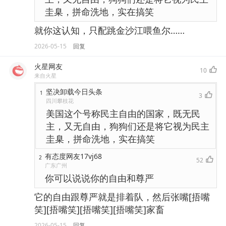
圭臬，拼命洗地，实在搞笑
就你这认知，只配跳金沙江喂鱼尔……
2026-05-15
回复
火星网友
10
来自火星
坚决卸载今日头条
1
3
四川攀枝花
美国这个号称民主自由的国家，既无民
主，又无自由，狗狗们还是将它视为民主
圭臬，拼命洗地，实在搞笑
有态度网友17vj68
2
52
广东广州
你可以说说你的自由和尊严
它的自由跟尊严就是排着队，然后张嘴[捂嘴
笑][捂嘴笑][捂嘴笑][捂嘴笑]家畜
2026-05-15
回复