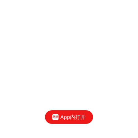
App内打开