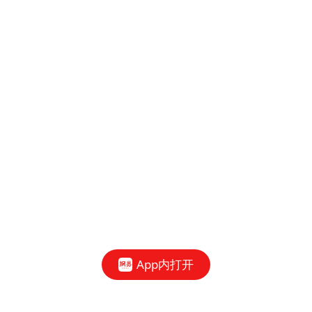
App内打开