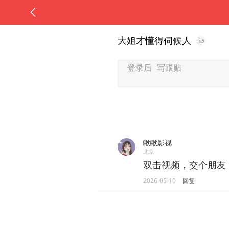
大姐才懂得伺候人
瞅瞅影视
北京
双击视频，交个朋友
2026-05-10
回复