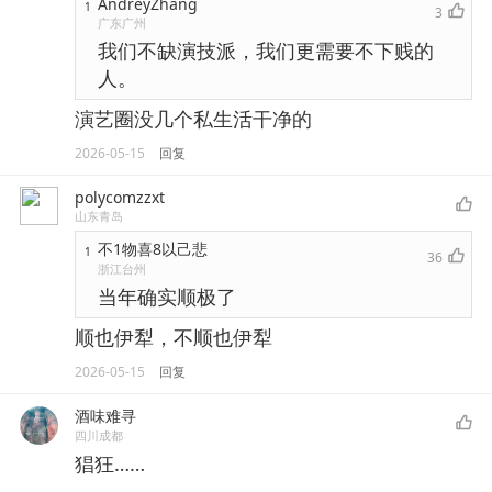
AndreyZhang
1
3
广东广州
我们不缺演技派，我们更需要不下贱的
人。
演艺圈没几个私生活干净的
2026-05-15
回复
polycomzzxt
山东青岛
不1物喜8以己悲
1
36
浙江台州
当年确实顺极了
顺也伊犁，不顺也伊犁
2026-05-15
回复
酒味难寻
四川成都
猖狂……