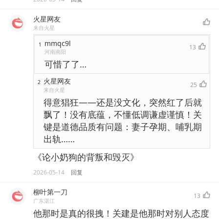
火星网友
来自火星
mmqc9l
1
13
河南南阳
可惜了了…
火星网友
2
25
来自火星
得意猖狂——还是没文化，突然红了后就
飘了！没有底蕴，不懂低调谦虚谨慎！关
键是道德品质有问题：妻子孕期、哺乳期
出轨……
《论小奶狗的背叛和毁灭》
2026-05-14
回复
柳叶第一刀
13
广东湛江
他那时是真的很拽！关建是他那时对别人态度