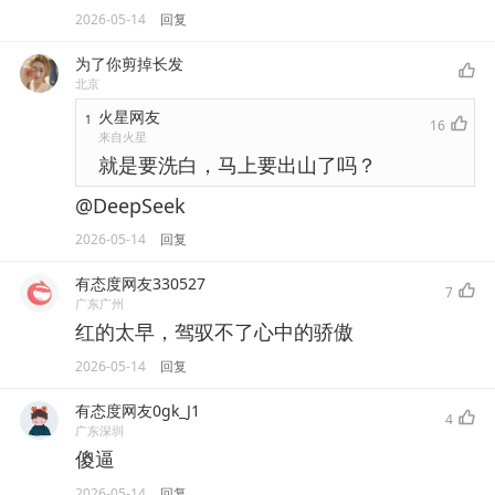
2026-05-14
回复
为了你剪掉长发
北京
火星网友
1
16
来自火星
就是要洗白，马上要出山了吗？
@DeepSeek
2026-05-14
回复
有态度网友330527
7
广东广州
红的太早，驾驭不了心中的骄傲
2026-05-14
回复
有态度网友0gk_J1
4
广东深圳
傻逼
2026-05-14
回复