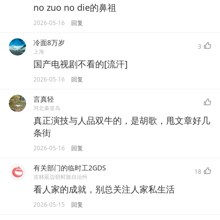
no zuo no die的鼻祖
2026-05-16
回复
冷面8万岁
3
上海
国产电视剧不看的[流汗]
2026-05-16
回复
言真轻
河北秦皇岛
真正演技与人品双牛的，是胡歌，甩文章好几
条街
2026-05-16
回复
有关部门的临时工2GDS
18
吉林延边朝鲜族自治州
看人家的成就，别总关注人家私生活
2026-05-15
回复