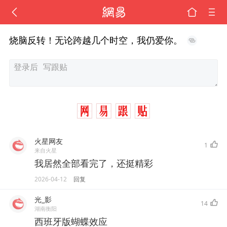
烧脑反转！无论跨越几个时空，我仍爱你。
火星网友
1
来自火星
我居然全部看完了，还挺精彩
2026-04-12
回复
光_影
14
湖南衡阳
西班牙版蝴蝶效应