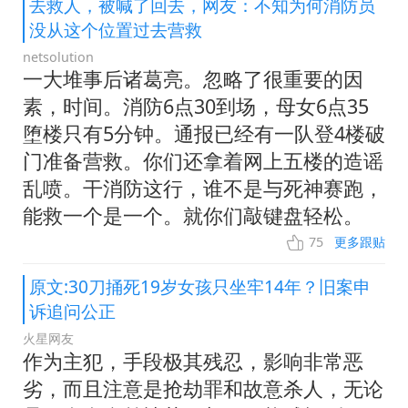
去救人，被喊了回去，网友：不知为何消防员
没从这个位置过去营救
netsolution
一大堆事后诸葛亮。忽略了很重要的因
素，时间。消防6点30到场，母女6点35
堕楼只有5分钟。通报已经有一队登4楼破
门准备营救。你们还拿着网上五楼的造谣
乱喷。干消防这行，谁不是与死神赛跑，
能救一个是一个。就你们敲键盘轻松。
75
更多跟贴
原文:30刀捅死19岁女孩只坐牢14年？旧案申
诉追问公正
火星网友
作为主犯，手段极其残忍，影响非常恶
劣，而且注意是抢劫罪和故意杀人，无论