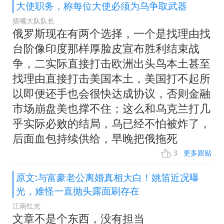
大使职务，称每位大使必须为乌争取武器
捂嘴大队队长
俄罗斯现在有两个选择，一个是找理由找
台阶像印度那样厚脸皮宣布胜利结束战
争，二实际直接打击欧洲出头鸟本土甚至
找理由直接打击美国本土，美国打不起所
以即便还手也会很快达成协议，否则金融
市场崩盘美也撑不住；这么和乌克兰打几
乎实际必败的结局，乌已经不怕被炸了，
后面血包持续供给，早晚把俄拖死
3
更多跟贴
原文:与富豪老公离婚真相大白！姚笛近况曝
光，难怪一直抛头露面刷存在
江南红光
文章不是个东西，没有担当