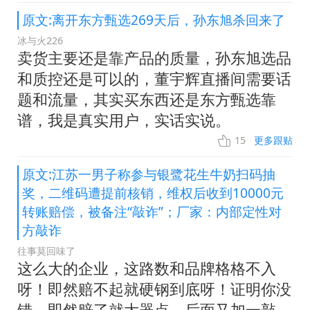
原文:离开东方甄选269天后，孙东旭杀回来了
冰与火226
卖货主要还是靠产品的质量，孙东旭选品
和质控还是可以的，董宇辉直播间需要话
题和流量，其实买东西还是东方甄选靠
谱，我是真实用户，实话实说。
15
更多跟贴
原文:江苏一男子称参与银鹭花生牛奶扫码抽
奖，二维码遭提前核销，维权后收到10000元
转账赔偿，被备注“敲诈”；厂家：内部定性对
方敲诈
往事莫回味了
这么大的企业，这路数和品牌格格不入
呀！即然赔不起就硬钢到底呀！证明你没
错，即然赔了就大器点，后面又加一敲