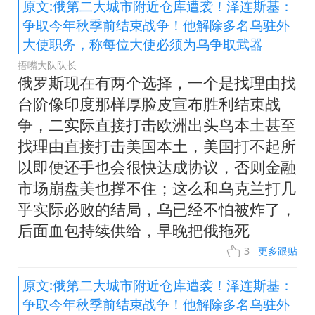
原文:俄第二大城市附近仓库遭袭！泽连斯基：
争取今年秋季前结束战争！他解除多名乌驻外
大使职务，称每位大使必须为乌争取武器
捂嘴大队队长
俄罗斯现在有两个选择，一个是找理由找
台阶像印度那样厚脸皮宣布胜利结束战
争，二实际直接打击欧洲出头鸟本土甚至
找理由直接打击美国本土，美国打不起所
以即便还手也会很快达成协议，否则金融
市场崩盘美也撑不住；这么和乌克兰打几
乎实际必败的结局，乌已经不怕被炸了，
后面血包持续供给，早晚把俄拖死
3
更多跟贴
原文:俄第二大城市附近仓库遭袭！泽连斯基：
争取今年秋季前结束战争！他解除多名乌驻外