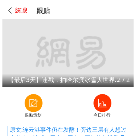
跟贴
【最后3天】速戳，抽哈尔滨冰雪大世界门票！
2
/
2
跟贴策划
今日排行
原文:连云港事件仍在发酵！旁边三层有人想过