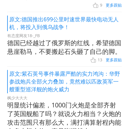
9
更多跟贴
原文:德国推出699公里时速世界最快电动无人
机，将投入到俄乌战争！
有态度网友18-_FB
德国已经越过了俄罗斯的红线，希望德国
悬崖勒马，不要搬起石头砸了自己的脚。
13
更多跟贴
原文:紫石英号事件暴露严酷的实力鸿沟：华野
参战炮兵全部火力叠加，竟然难以匹敌英军一
艘重型巡洋舰的炮火威力
枫少大大大
明显统计偏差，1000门火炮是全部齐射
了英国舰船了吗？就说火力相当？火炮的
攻击范围只有那么大，满打满算射程内能