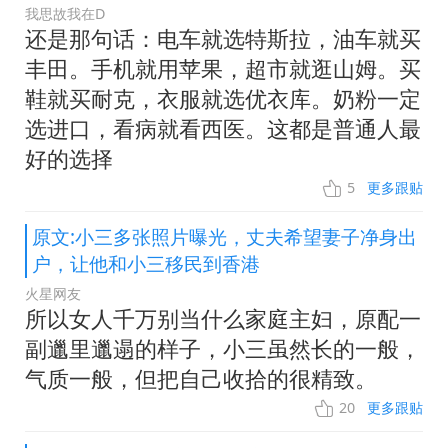
我思故我在D
还是那句话：电车就选特斯拉，油车就买
丰田。手机就用苹果，超市就逛山姆。买
鞋就买耐克，衣服就选优衣库。奶粉一定
选进口，看病就看西医。这都是普通人最
好的选择
5
更多跟贴
原文:小三多张照片曝光，丈夫希望妻子净身出
户，让他和小三移民到香港
火星网友
所以女人千万别当什么家庭主妇，原配一
副邋里邋遢的样子，小三虽然长的一般，
气质一般，但把自己收拾的很精致。
20
更多跟贴