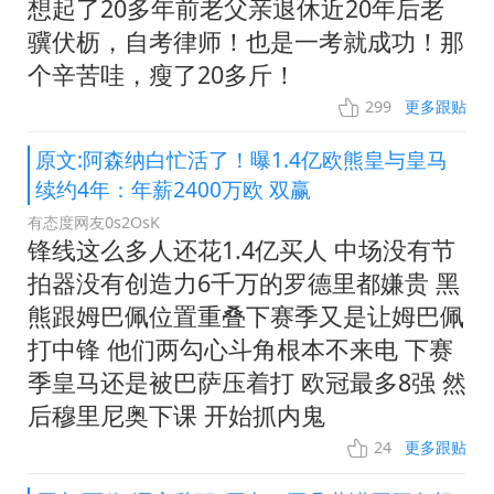
想起了20多年前老父亲退休近20年后老
骥伏枥，自考律师！也是一考就成功！那
个辛苦哇，瘦了20多斤！
299
更多跟贴
原文:阿森纳白忙活了！曝1.4亿欧熊皇与皇马
续约4年：年薪2400万欧 双赢
有态度网友0s2OsK
锋线这么多人还花1.4亿买人 中场没有节
拍器没有创造力6千万的罗德里都嫌贵 黑
熊跟姆巴佩位置重叠下赛季又是让姆巴佩
打中锋 他们两勾心斗角根本不来电 下赛
季皇马还是被巴萨压着打 欧冠最多8强 然
后穆里尼奥下课 开始抓内鬼
24
更多跟贴