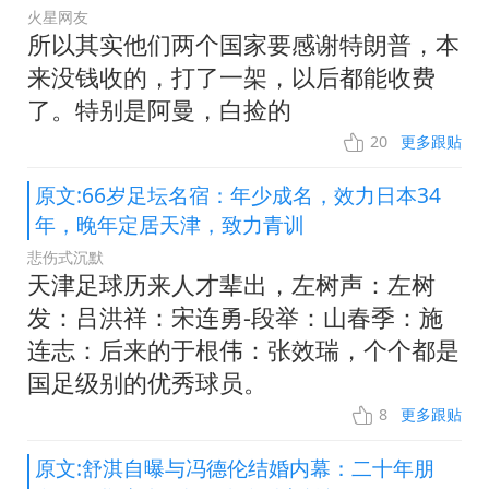
火星网友
所以其实他们两个国家要感谢特朗普，本
来没钱收的，打了一架，以后都能收费
了。特别是阿曼，白捡的
20
更多跟贴
原文:66岁足坛名宿：年少成名，效力日本34
年，晚年定居天津，致力青训
悲伤式沉默
天津足球历来人才辈出，左树声：左树
发：吕洪祥：宋连勇-段举：山春季：施
连志：后来的于根伟：张效瑞，个个都是
国足级别的优秀球员。
8
更多跟贴
原文:舒淇自曝与冯德伦结婚内幕：二十年朋