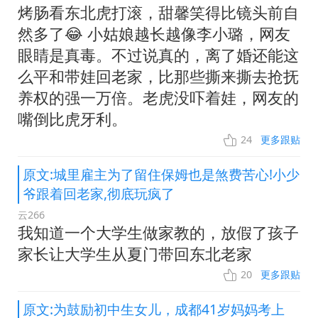
烤肠看东北虎打滚，甜馨笑得比镜头前自
然多了😂 小姑娘越长越像李小璐，网友
眼睛是真毒。不过说真的，离了婚还能这
么平和带娃回老家，比那些撕来撕去抢抚
养权的强一万倍。老虎没吓着娃，网友的
嘴倒比虎牙利。
24
更多跟贴
原文:城里雇主为了留住保姆也是煞费苦心!小少
爷跟着回老家,彻底玩疯了
云266
我知道一个大学生做家教的，放假了孩子
家长让大学生从夏门带回东北老家
20
更多跟贴
原文:为鼓励初中生女儿，成都41岁妈妈考上