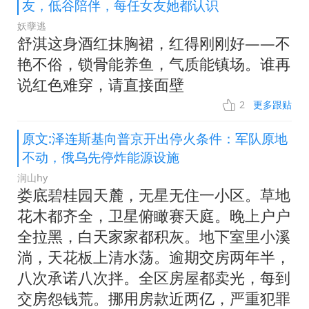
友，低谷陪伴，每任女友她都认识
妖孽逃
舒淇这身酒红抹胸裙，红得刚刚好——不
艳不俗，锁骨能养鱼，气质能镇场。谁再
说红色难穿，请直接面壁
2
更多跟贴
原文:泽连斯基向普京开出停火条件：军队原地
不动，俄乌先停炸能源设施
润山hy
娄底碧桂园天麓，无星无住一小区。草地
花木都齐全，卫星俯瞰赛天庭。晚上户户
全拉黑，白天家家都积灰。地下室里小溪
淌，天花板上清水荡。逾期交房两年半，
八次承诺八次拌。全区房屋都卖光，每到
交房怨钱荒。挪用房款近两亿，严重犯罪