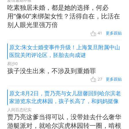
爱情逾期不候
吃素独居未婚，都是她的选择，何必
用“像60”来绑架女性？活得自在，比活在
别人眼光里强万倍
41
更多跟贴
原文:朱女士婚变事件升级！上海复旦附属中山
医院关闭评论区，胚胎去向成谜
易沙0
孩子没生出来，不涉及到重婚罪
27
更多跟贴
原文:8月2日，贾乃亮与女儿甜馨回到哈尔滨老
家游览东北虎林园，孩子长高了，和妈妈挺像
人间百态纪实
贾乃亮这爹当得可以，没带娃去什么奢华
游艇派对，就哈尔滨虎林园转一圈，啃根