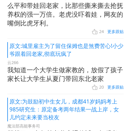
么平和带娃回老家，比那些撕来撕去抢抚
养权的强一万倍。老虎没吓着娃，网友的
嘴倒比虎牙利。
24
更多跟贴
原文:城里雇主为了留住保姆也是煞费苦心!小少
爷跟着回老家,彻底玩疯了
云266
我知道一个大学生做家教的，放假了孩子
家长让大学生从夏门带回东北老家
20
更多跟贴
原文:为鼓励初中生女儿，成都41岁妈妈考上
985研究生：原定备考两年结果一战上岸，女
儿约定未来要当校友
魔法部高能事务司