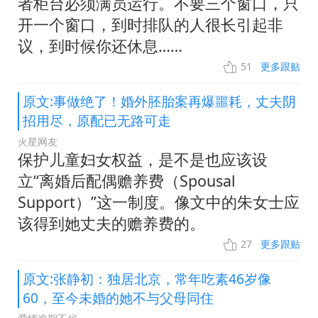
者柜台必须满员运行。不要三个窗口，只
开一个窗口，到时排队的人很长引起非
议，到时候你还休息……
51
更多跟贴
原文:事做绝了！婚外胚胎案再爆噩耗，丈夫阴
招用尽，原配已无路可走
火星网友
保护儿童妇女权益，是不是也应该设
立“离婚后配偶赡养费（Spousal
Support）”这一制度。像文中的朱女士应
该得到她丈夫的赡养费的。
27
更多跟贴
原文:张静初：独居北京，常年吃素46岁像
60，至今未婚的她不与父母同住