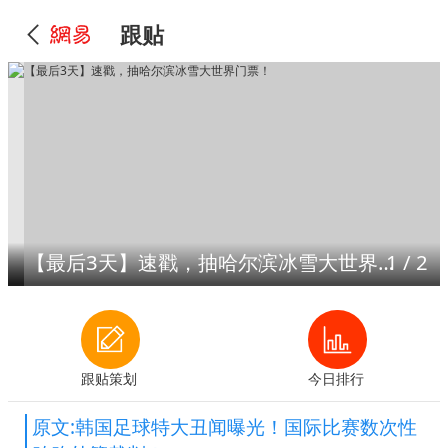
跟贴
【最后3天】速戳，抽哈尔滨冰雪大世界门票！
1
/
2
跟贴策划
今日排行
原文:韩国足球特大丑闻曝光！国际比赛数次性