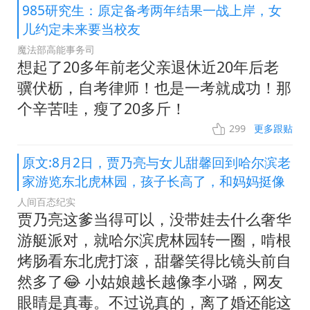
985研究生：原定备考两年结果一战上岸，女
儿约定未来要当校友
魔法部高能事务司
想起了20多年前老父亲退休近20年后老
骥伏枥，自考律师！也是一考就成功！那
个辛苦哇，瘦了20多斤！
299
更多跟贴
原文:8月2日，贾乃亮与女儿甜馨回到哈尔滨老
家游览东北虎林园，孩子长高了，和妈妈挺像
人间百态纪实
贾乃亮这爹当得可以，没带娃去什么奢华
游艇派对，就哈尔滨虎林园转一圈，啃根
烤肠看东北虎打滚，甜馨笑得比镜头前自
然多了😂 小姑娘越长越像李小璐，网友
眼睛是真毒。不过说真的，离了婚还能这