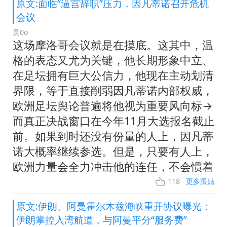
原文:面临“逼宫辞职”压力，因凡蒂诺召开危机
会议
灵0o
这场摩洛哥会议就是在摸底。这其中，温
格的表态又尤为关键，他长期形象中立、
在足坛拥有巨大公信力，他现在主动划清
界限，等于直接削弱因凡蒂诺内部权威，
欧洲足坛舆论普遍将他视为重要风向标→
而真正决战窗口在今年11月大选报名截止
前。如果到时还没有份量的人上，因凡蒂
诺大概率继续参选。但是，只要有人上，
欧洲力量会全力冲击他的连任，不会惯着
118
更多跟贴
原文:伊朗、阿曼霍尔木兹海峡重开协议曝光：
伊朗掌控入湾航道，与阿曼平分“服务费”