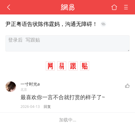
尹正粤语告状陈伟霆妈，沟通无障碍！
一寸时光a
北京
最喜欢你一言不合就打赏的样子了~
2026-04-13
回复
加载中...