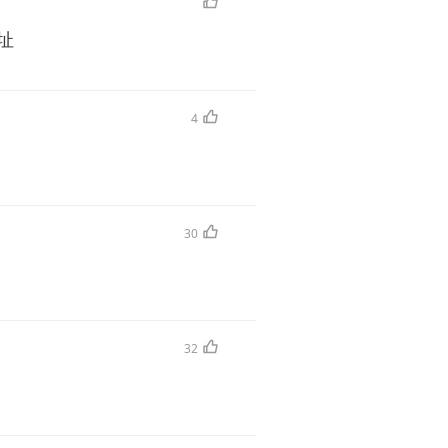
址
4
30
32