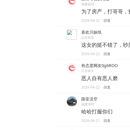
福建福州
为了房产，打哥哥，
2026-04-22
回复
喜欢川妹纸
山东东营
这女的挺不错了，吵
2026-04-22
回复
有态度网友0g6ROO
江苏南京
恶人自有恶人磨
2026-04-22
回复
路亚没空
福建漳州
哈哈打服你们
2026-04-21
回复