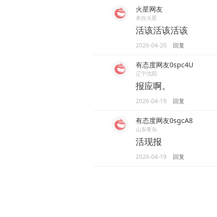
火星网友
来自火星
活该活该活该
2026-04-20
回复
有态度网友0spc4U
辽宁沈阳
报应啊。
2026-04-19
回复
有态度网友0sgcA8
山东青岛
活现报
2026-04-19
回复