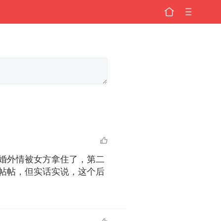
婚外情被女方拿住了，第二
帖帖，但实话实说，这个后