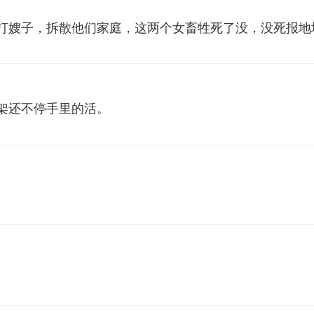
打嫂子，拆散他们家庭，这两个女畜牲死了没，没死报地
架还不停手里的活。