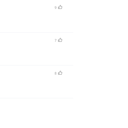
9
7
8