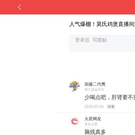
人气爆棚！莫氏鸡煲直播间
加藤二代鹰
浙江省金华市
少喝点吧，肝肾要不
2026-05-04
回复
火星网友
来自火星
脑残真多