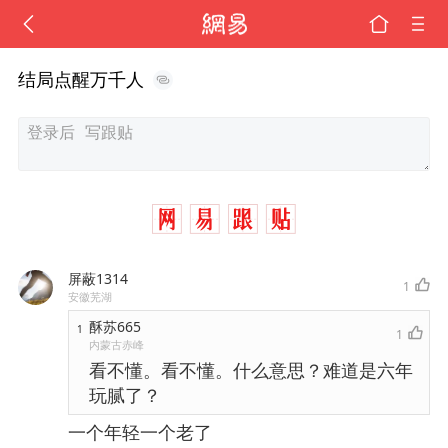
结局点醒万千人
屏蔽1314
1
安徽芜湖
酥苏665
1
1
内蒙古赤峰
看不懂。看不懂。什么意思？难道是六年
玩腻了？
一个年轻一个老了