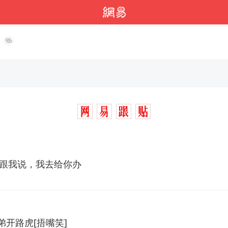
，跟我说，我去给你办
开路虎[捂嘴笑]