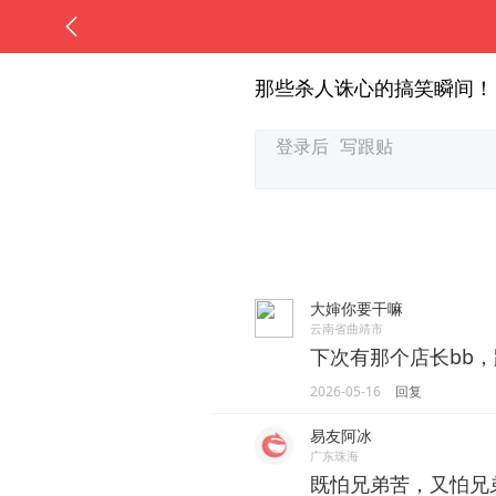
那些杀人诛心的搞笑瞬间！
大婶你要干嘛
云南省曲靖市
下次有那个店长bb
2026-05-16
回复
易友阿冰
广东珠海
既怕兄弟苦，又怕兄弟