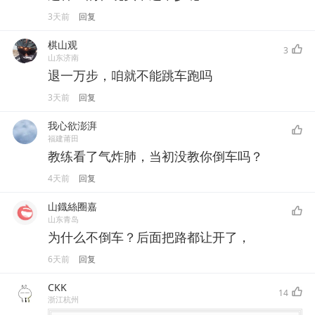
3天前
回复
棋山观
3
山东济南
退一万步，咱就不能跳车跑吗
3天前
回复
我心欲澎湃
福建莆田
教练看了气炸肺，当初没教你倒车吗？
4天前
回复
山鐡絲圈嘉
山东青岛
为什么不倒车？后面把路都让开了，
6天前
回复
CKK
14
浙江杭州