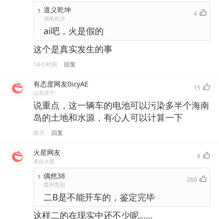
道义乾坤
1
4
湖南长沙
ai吧，火是假的
这个是真实发生的事
14小时前
回复
有态度网友0icyAE
15
山东济宁
说重点，这一辆车的电池可以污染多半个海南
岛的土地和水源，有心人可以计算一下
前天
回复
火星网友
8
来自火星
偶然38
1
260
贵州贵阳
二B是不能开车的，鉴定完毕
这样二的在现实中还不少呢……