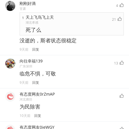
刚刚好滴
4
甘肃
天上飞鸟飞上天
1
21
湖北孝感
死了么
没逝的，斯者状态很稳定
9天前
回复
向往幸福139
13
广东深圳
临危不惧，可敬
9天前
回复
有态度网友0rZmAP
河北廊坊
为民除害
10天前
回复
有态度网友0ieWGY