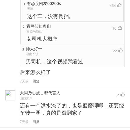
有态度网友00200s
1
464
天津
这个车，没有倒挡。
青鸟莎迪奥们
2
10
安徽马鞍山
女司机大概率
师大灯一
3
22
湖南长沙
男司机，这个视频我看过
后来怎么样了
7天前
回复
大同乃心虎古都代言人
2
山西太原
还有一个洪水淹了的，也是磨磨唧唧，还要绕
车转一圈，真的是蠢到家了
7天前
回复