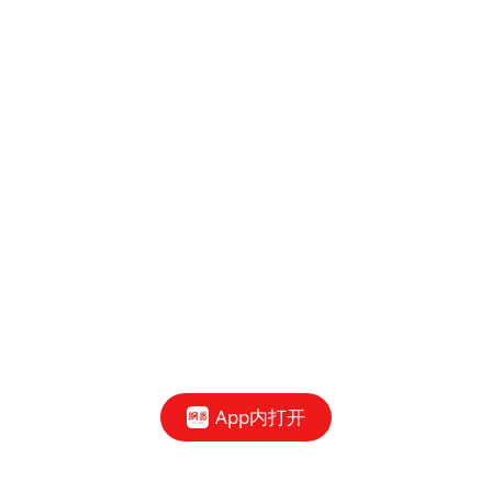
App内打开