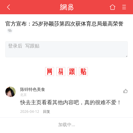
官方宣布：25岁孙颖莎第四次获体育总局最高荣誉
陈锌特色美食
北京
快去主页看看其他内容吧，真的很难不爱！
2026-04-12
回复
加载中...