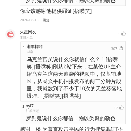
罗刹鬼说什么你都信，物以类聚的勒色
你应该感谢他提供罪证[捂嘴笑]
2026-06-13
回复
火星网友
1
来自火星
湘軍悍將
1
307
湖南
乌克兰官员说什么你就信什么？！[捂嘴
笑][捂嘴笑]刚从b站下来，在某位UP主介
绍乌克兰这两天遭袭的视频中，仅基辅地
区，从民众手机拍摄发布的两三分钟片段
里，我就数到了不少于10次的天竺葵落地
爆炸。[捂嘴笑][捂嘴笑]
xyl7
2
17
江苏宿迁
罗刹鬼说什么你都信，物以类聚的勒色
感谢一楼 为普京攻击平民的行为搜集罪证[捂