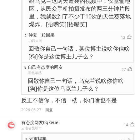
绍乌克兰这两天遭袭的视频中，仅基辅地
区，从民众手机拍摄发布的两三分钟片段
里，我就数到了不少于10次的天竺葵落地
爆炸。[捂嘴笑][捂嘴笑]
仲夏一粒因果
2
12
山西大同
回敬你自己一句话，某位博主说啥你信啥
[狗]你是这位博主儿子么？
自己有态度的网友
3
27
湖北孝感
回敬你自己一句话，乌克兰说啥你信啥
[狗]你是这位乌克兰儿子么？
反正不信你，不信一楼，你们啥也不是
2026-06-27
回复
有态度网友0gkeue
14
云南省昆明市
湘軍悍將
1