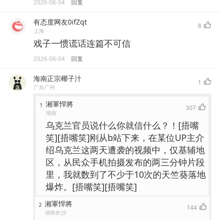
2026-06-04
回复
有态度网友0ifZqt
8
上海
戏子一惯谎话连篇不可信
2026-06-04
回复
海南正宗椰子汁
1
广东广州
湘軍悍將
1
307
湖南
乌克兰官员说什么你就信什么？！[捂嘴
笑][捂嘴笑]刚从b站下来，在某位UP主介
绍乌克兰这两天遭袭的视频中，仅基辅地
区，从民众手机拍摄发布的两三分钟片段
里，我就数到了不少于10次的天竺葵落地
爆炸。[捂嘴笑][捂嘴笑]
湘軍悍將
2
144
湖南长沙