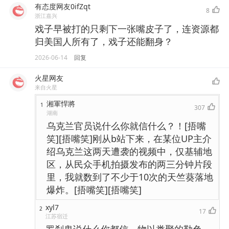
有态度网友0ifZqt
8
浙江嘉兴
戏子早被打的只剩下一张嘴皮子了，连资源都
归美国人所有了，戏子还能翻身？
2026-06-14
回复
火星网友
来自火星
湘軍悍將
1
307
湖南
乌克兰官员说什么你就信什么？！[捂嘴
笑][捂嘴笑]刚从b站下来，在某位UP主介
绍乌克兰这两天遭袭的视频中，仅基辅地
区，从民众手机拍摄发布的两三分钟片段
里，我就数到了不少于10次的天竺葵落地
爆炸。[捂嘴笑][捂嘴笑]
xyl7
2
17
江苏宿迁