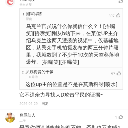
来自火星
湘軍悍將
1
307
湖南
乌克兰官员说什么你就信什么？！[捂嘴
笑][捂嘴笑]刚从b站下来，在某位UP主介
绍乌克兰这两天遭袭的视频中，仅基辅地
区，从民众手机拍摄发布的两三分钟片段
里，我就数到了不少于10次的天竺葵落地
爆炸。[捂嘴笑][捂嘴笑]
罗贱梅贵的干爹
2
57
广东珠海
这位up主的位置是不是在莫斯科呀[喷水]
它不遗余力寻找大D攻击平民的证据~
2026-05-29
回复
臭屁仙人
1
上海
畢竟你們這些蜘蛛智商不夠，否則也不會喊4