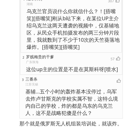
307
湖南
乌克兰官员说什么你就信什么？！[捂嘴
笑][捂嘴笑]刚从b站下来，在某位UP主介
绍乌克兰这两天遭袭的视频中，仅基辅地
区，从民众手机拍摄发布的两三分钟片段
里，我就数到了不少于10次的天竺葵落地
爆炸。[捂嘴笑][捂嘴笑]
罗贱梅贵的干爹
2
57
广东珠海
这位up主的位置是不是在莫斯科呀[喷水]
三番杀
3
江苏无锡
基辅…五个小时的轰炸基本没停过，乌军
去炸卢甘斯克的学校实属不智，这特么境
内自己的学校，炸的都是乌东的乌克兰
人，这不是战略犯傻是什么？
那个就是俄罗斯无人机组装培训处，就该炸。