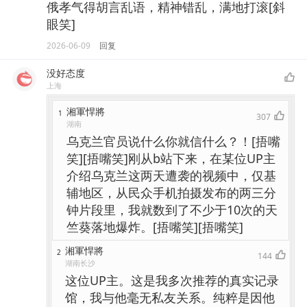
俄孝气得胡言乱语，精神错乱，满地打滚[斜
眼笑]
2026-06-09
回复
没好态度
上海
湘軍悍將
1
307
湖南
乌克兰官员说什么你就信什么？！[捂嘴
笑][捂嘴笑]刚从b站下来，在某位UP主
介绍乌克兰这两天遭袭的视频中，仅基
辅地区，从民众手机拍摄发布的两三分
钟片段里，我就数到了不少于10次的天
竺葵落地爆炸。[捂嘴笑][捂嘴笑]
湘軍悍將
2
144
湖南长沙
这位UP主。这是我多次推荐的真实记录
馆，我与他毫无私友关系。纯粹是因他