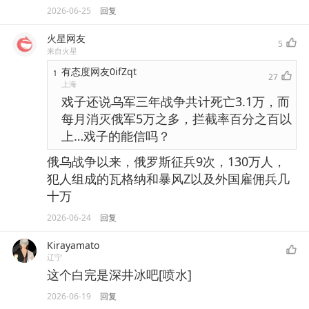
2026-06-25
回复
火星网友
5
来自火星
有态度网友0ifZqt
1
27
上海
戏子还说乌军三年战争共计死亡3.1万，而
每月消灭俄军5万之多，拦截率百分之百以
上…戏子的能信吗？
俄乌战争以来，俄罗斯征兵9次，130万人，
犯人组成的瓦格纳和暴风Z以及外国雇佣兵几
十万
2026-06-24
回复
Kirayamato
辽宁
这个白完是深井冰吧[喷水]
2026-06-19
回复