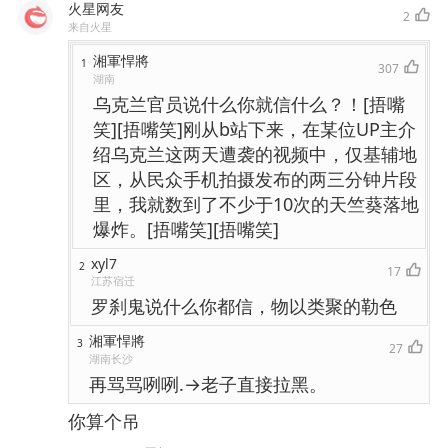
火星网友
2
来自火星
湘軍悍將
1
307
湖南
乌克兰官员说什么你就信什么？！[捂嘴
笑][捂嘴笑]刚从b站下来，在某位UP主介
绍乌克兰这两天遭袭的视频中，仅基辅地
区，从民众手机拍摄发布的两三分钟片段
里，我就数到了不少于10次的天竺葵落地
爆炸。[捂嘴笑][捂嘴笑]
xyl7
2
17
江苏宿迁
罗刹鬼说什么你都信，物以类聚的勒色
湘軍悍將
3
27
湖南长沙
再骂骂咧咧.→老子直接拉黑。
你算个吊