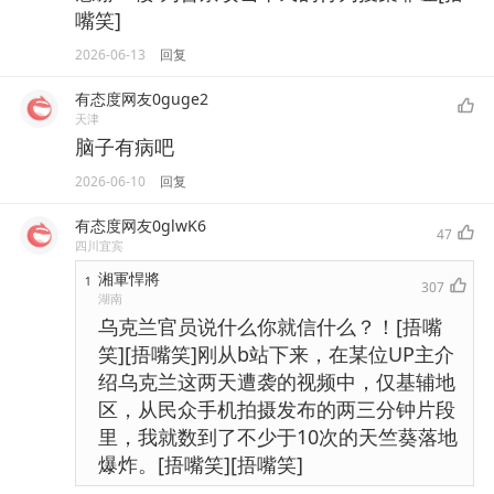
嘴笑]
2026-06-13
回复
有态度网友0guge2
天津
脑子有病吧
2026-06-10
回复
有态度网友0glwK6
47
四川宜宾
湘軍悍將
1
307
湖南
乌克兰官员说什么你就信什么？！[捂嘴
笑][捂嘴笑]刚从b站下来，在某位UP主介
绍乌克兰这两天遭袭的视频中，仅基辅地
区，从民众手机拍摄发布的两三分钟片段
里，我就数到了不少于10次的天竺葵落地
爆炸。[捂嘴笑][捂嘴笑]