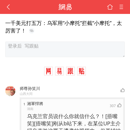
一千美元打五万：乌军用“小摩托”拦截“小摩托”，太
厉害了！
师尊孙笑川
山西大同
湘軍悍將
1
307
湖南
乌克兰官员说什么你就信什么？！[捂嘴
笑][捂嘴笑]刚从b站下来，在某位UP主介