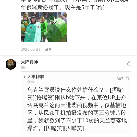
年俄羅斯必勝了。現在是5年了[狗]
2026-05-28
回复
天降真神
重庆
湘軍悍將
1
307
湖南
乌克兰官员说什么你就信什么？！[捂嘴
笑][捂嘴笑]刚从b站下来，在某位UP主介
绍乌克兰这两天遭袭的视频中，仅基辅地
区，从民众手机拍摄发布的两三分钟片段
里，我就数到了不少于10次的天竺葵落地
爆炸。[捂嘴笑][捂嘴笑]