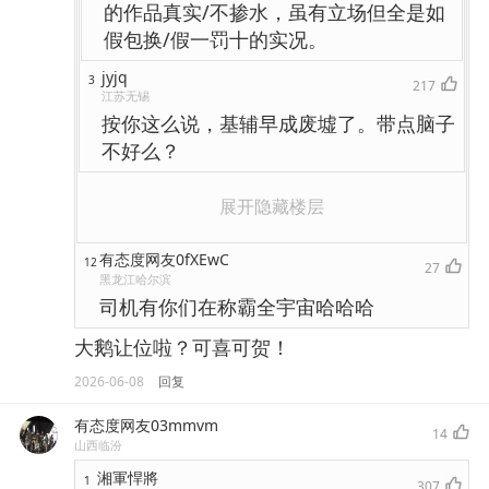
的作品真实/不掺水，虽有立场但全是如
假包换/假一罚十的实况。
jyjq
3
217
江苏无锡
按你这么说，基辅早成废墟了。带点脑子
不好么？
展开隐藏楼层
有态度网友0fXEwC
12
27
黑龙江哈尔滨
司机有你们在称霸全宇宙哈哈哈
大鹅让位啦？可喜可贺！
2026-06-08
回复
有态度网友03mmvm
14
山西临汾
湘軍悍將
1
307