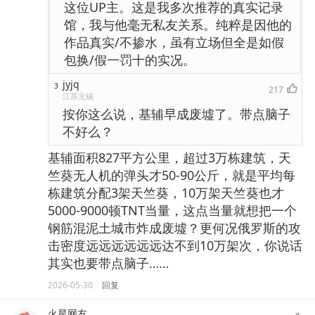
这位UP主。这是我多次推荐的真实记录
馆，我与他毫无私友关系。纯粹是因他的
作品真实/不掺水，虽有立场但全是如假
包换/假一罚十的实况。
jyjq
3
217
江苏无锡
按你这么说，基辅早成废墟了。带点脑子
不好么？
基辅面积827平方公里，超过3万栋建筑，天
竺葵无人机的弹头才50-90公斤，就是平均每
栋建筑分配3架天竺葵，10万架天竺葵也才
5000-9000顿TNT当量，这点当量就想把一个
钢筋混泥土城市炸成废墟？更何况俄罗斯的攻
击密度远远远远远远达不到10万架次，你说话
其实也要带点脑子……
2026-05-30
回复
火星网友