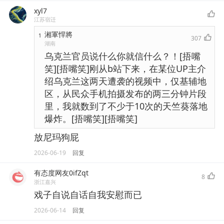
xyl7
江苏宿迁
湘軍悍將
1
307
湖南
乌克兰官员说什么你就信什么？！[捂嘴
笑][捂嘴笑]刚从b站下来，在某位UP主介
绍乌克兰这两天遭袭的视频中，仅基辅地
区，从民众手机拍摄发布的两三分钟片段
里，我就数到了不少于10次的天竺葵落地
爆炸。[捂嘴笑][捂嘴笑]
放尼玛狗屁
2026-06-19
回复
有态度网友0ifZqt
8
浙江嘉兴
戏子自说自话自我安慰而已
2026-06-14
回复