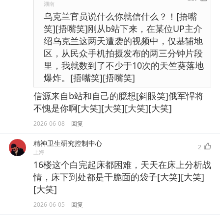
湖南
乌克兰官员说什么你就信什么？！[捂嘴
笑][捂嘴笑]刚从b站下来，在某位UP主介
绍乌克兰这两天遭袭的视频中，仅基辅地
区，从民众手机拍摄发布的两三分钟片段
里，我就数到了不少于10次的天竺葵落地
爆炸。[捂嘴笑][捂嘴笑]
信源来自b站和自己的臆想[斜眼笑]俄军悍将
不愧是你啊[大笑][大笑][大笑][大笑]
2026-06-08
回复
精神卫生研究控制中心
2
上海
16楼这个白完起床都困难，天天在床上分析战
情，床下到处都是干脆面的袋子[大笑][大笑]
[大笑]
2026-06-05
回复