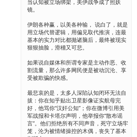
当认知被立场绑架，美伊战争成了照妖
镜。
伊朗各种赢，以美各种输， 说白了，就是
用立场代替逻辑，用偏见取代推演，连最
基本的实力对比都抛诸脑后，最终被现实
狠狠抽脸，滑稽又可悲。
如果说自媒体和所谓专家是主动作恶、收
割流量，那么许多网民便是被动沉沦、享
受被欺骗的快感。
最悲哀的是，太多人深陷认知闭环无法自
拔：你在知乎贴出卫星影像证实航母完
好，他骂你“汉奸公知”；你在微博引用美
军战报和卡塔尔声明，他举报你“散布谣
言”。他们拒绝所有不同声音，死守立场牢
笼，沦为被情绪操控的木偶，丧失了基本