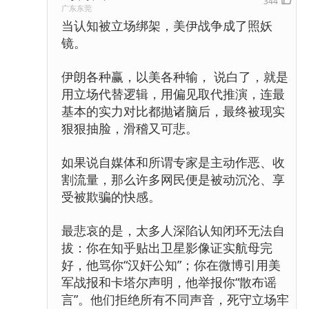
344
广东东莞
当认知被立场绑架，美伊战争成了照妖
镜。
伊朗各种赢，以美各种输， 说白了，就是
用立场代替逻辑，用偏见取代推演，连最
基本的实力对比都抛诸脑后，最终被现实
狠狠抽脸，滑稽又可悲。
如果说自媒体和所谓专家是主动作恶、收
割流量，那么许多网民便是被动沉沦、享
受被欺骗的快感。
最悲哀的是，太多人深陷认知闭环无法自
拔：你在知乎贴出卫星影像证实航母完
好，他骂你“汉奸公知”；你在微博引用美
军战报和卡塔尔声明，他举报你“散布谣
言”。他们拒绝所有不同声音，死守立场牢