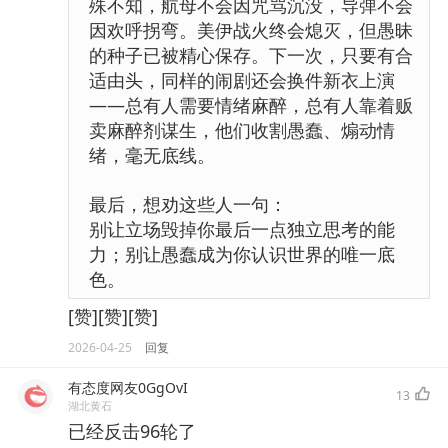
殊不知，航母不会因咒骂沉没，导弹不会
因欢呼拐弯。美伊战火终会熄灭，但愚昧
的种子已被精心保存。下一次，只要有合
适由头，同样的闹剧还会换件新衣上演
——总有人需要情绪麻醉，总有人靠着贩
卖麻醉剂谋生，他们收割愚蠢、煽动情
绪，毫无底线。
最后，想劝这些人一句：
别让立场毁掉你最后一点独立思考的能
力；别让愚蠢成为你认识世界的唯一底
色。
[赞][赞][赞]
2026-04-25
回复
有态度网友0GgOvI
13
湖北黄石
已经反击96轮了