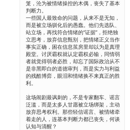
笼，沦为被情绪操控的木偶，丧失了基本
判断力。
一些国人最致命的问题，从来不是无知，
而是被立场驯化后的愚蠢。他们先选队、
站立场，再找符合情绪的“证据”，拒绝独
立思考，放弃信息甄别，把情绪正义当作
事实正确，困在信息茧房里却以为是真理
殿堂。讨厌霸权就认定霸权必输，同情弱
者就觉得弱者必胜，却忘了国际政治从不
是非黑即白的道德审判，而是实力与利益
的残酷博弈，眼泪和情绪换不来真正的胜
利。
这场闹剧最讽刺的，不是专家翻车、谣言
泛滥，而是太多人甘愿被立场绑架，主动
放弃思考权利。那些轻信谣言、被情绪牵
着走的人，连基本判断力都已丧失，何谈
认知与清醒？