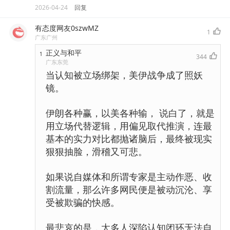
2026-04-24
回复
有态度网友0szwMZ
1
广东广州
正义与和平
1
344
广东东莞
当认知被立场绑架，美伊战争成了照妖
镜。
伊朗各种赢，以美各种输， 说白了，就是
用立场代替逻辑，用偏见取代推演，连最
基本的实力对比都抛诸脑后，最终被现实
狠狠抽脸，滑稽又可悲。
如果说自媒体和所谓专家是主动作恶、收
割流量，那么许多网民便是被动沉沦、享
受被欺骗的快感。
最悲哀的是，太多人深陷认知闭环无法自