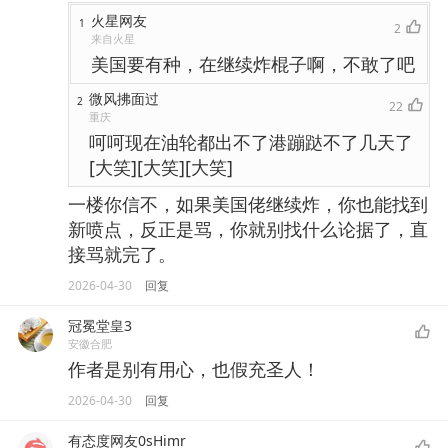
火星网友
1
2
来自火星
美国要有种，在继续炸棍子啊，不敢了吧
微风拂面过
2
22
重庆
呵呵现在油轮都出不了港蹦跶不了几天了
[大笑][大笑][大笑]
一楼你信不，如果美国佬继续炸，你也能找到
新喷点，反正是骂，你就别找什么论据了，直
接骂就完了。
2026-04-30
回复
冠冕堂皇3
安徽合肥
作者是别有用心，也假充圣人！
2026-04-30
回复
有态度网友0sHimr