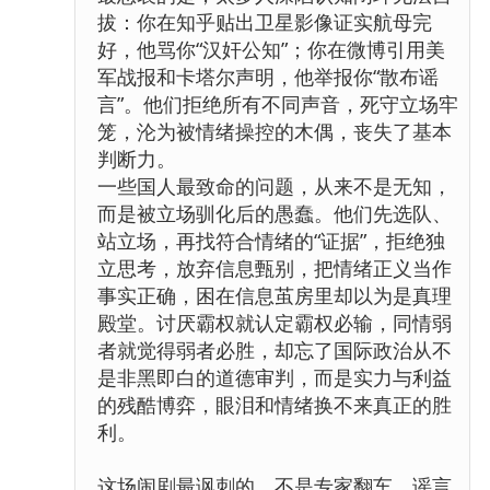
拔：你在知乎贴出卫星影像证实航母完
好，他骂你“汉奸公知”；你在微博引用美
军战报和卡塔尔声明，他举报你“散布谣
言”。他们拒绝所有不同声音，死守立场牢
笼，沦为被情绪操控的木偶，丧失了基本
判断力。
一些国人最致命的问题，从来不是无知，
而是被立场驯化后的愚蠢。他们先选队、
站立场，再找符合情绪的“证据”，拒绝独
立思考，放弃信息甄别，把情绪正义当作
事实正确，困在信息茧房里却以为是真理
殿堂。讨厌霸权就认定霸权必输，同情弱
者就觉得弱者必胜，却忘了国际政治从不
是非黑即白的道德审判，而是实力与利益
的残酷博弈，眼泪和情绪换不来真正的胜
利。
这场闹剧最讽刺的，不是专家翻车、谣言