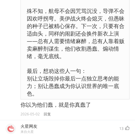
殊不知，航母不会因咒骂沉没，导弹不会
因欢呼拐弯。美伊战火终会熄灭，但愚昧
的种子已被精心保存。下一次，只要有合
适由头，同样的闹剧还会换件新衣上演
——总有人需要情绪麻醉，总有人靠着贩
卖麻醉剂谋生，他们收割愚蠢、煽动情
绪，毫无底线。
最后，想劝这些人一句：
别让立场毁掉你最后一点独立思考的能
力；别让愚蠢成为你认识世界的唯一底
色。
你以为他们蠢，就是你真蠢了
2026-05-02
回复
火星网友
13
来自火星