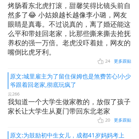
烤肠看东北虎打滚，甜馨笑得比镜头前自
然多了😂 小姑娘越长越像李小璐，网友
眼睛是真毒。不过说真的，离了婚还能这
么平和带娃回老家，比那些撕来撕去抢抚
养权的强一万倍。老虎没吓着娃，网友的
嘴倒比虎牙利。
24
更多跟贴
原文:城里雇主为了留住保姆也是煞费苦心!小少
爷跟着回老家,彻底玩疯了
云266
我知道一个大学生做家教的，放假了孩子
家长让大学生从夏门带回东北老家
20
更多跟贴
原文:为鼓励初中生女儿，成都41岁妈妈考上