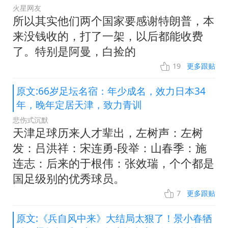
火星网友
所以其实他们两个国家要感谢特朗普，本
来没钱收的，打了一架，以后都能收费
了。特别是阿曼，白捡的
19
更多跟贴
原文:66岁足坛名宿：年少成名，效力日本34
年，晚年定居天津，致力青训
悲伤式沉默
天津足球历来人才辈出，左树声：左树
发：吕洪祥：宋连勇-段举：山春季：施
连志：后来的于根伟：张效瑞，个个都是
国足级别的优秀球员。
7
更多跟贴
原文:《兵自风中来》大结局太狠了！景小春牺