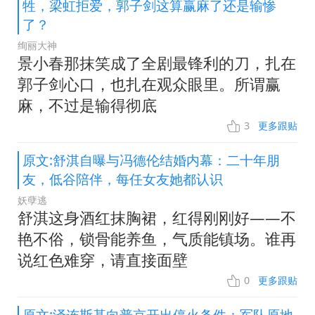
牲，梁虹拒爱，郭子剑这算赢麻了还是输惨
了？
绚丽大神
景小春那抹笑成了全剧最锋利的刀，扎在
郭子剑心口，也扎在观众眼里。所谓赢
麻，不过是输得彻底
3
更多跟贴
原文:舒淇自曝与冯德伦结婚内幕：二十年朋
友，低谷陪伴，每任女友她都认识
妖孽逃
舒淇这身酒红抹胸裙，红得刚刚好——不
艳不俗，锁骨能养鱼，气质能镇场。谁再
说红色难穿，请直接面壁
0
更多跟贴
原文:泽连斯基向普京开出停火条件：军队原地