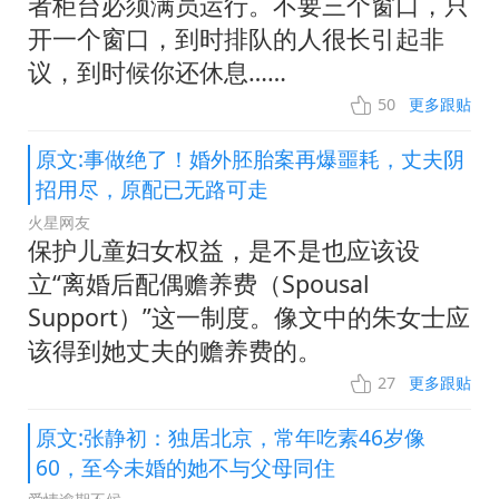
者柜台必须满员运行。不要三个窗口，只
开一个窗口，到时排队的人很长引起非
议，到时候你还休息……
50
更多跟贴
原文:事做绝了！婚外胚胎案再爆噩耗，丈夫阴
招用尽，原配已无路可走
火星网友
保护儿童妇女权益，是不是也应该设
立“离婚后配偶赡养费（Spousal
Support）”这一制度。像文中的朱女士应
该得到她丈夫的赡养费的。
27
更多跟贴
原文:张静初：独居北京，常年吃素46岁像
60，至今未婚的她不与父母同住