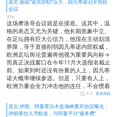
原文:面临“逼宫辞职”压力，因凡蒂诺召开危机
会议
灵0o
这场摩洛哥会议就是在摸底。这其中，温
格的表态又尤为关键，他长期形象中立、
在足坛拥有巨大公信力，他现在主动划清
界限，等于直接削弱因凡蒂诺内部权威，
欧洲足坛舆论普遍将他视为重要风向标→
而真正决战窗口在今年11月大选报名截止
前。如果到时还没有份量的人上，因凡蒂
诺大概率继续参选。但是，只要有人上，
欧洲力量会全力冲击他的连任，不会惯着
117
更多跟贴
原文:伊朗、阿曼霍尔木兹海峡重开协议曝光：
伊朗掌控入湾航道，与阿曼平分“服务费”