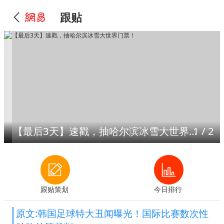
跟贴
【最后3天】速戳，抽哈尔滨冰雪大世界门票！
1
/
2
跟贴策划
今日排行
原文:韩国足球特大丑闻曝光！国际比赛数次性