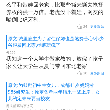
么平和带娃回老家，比那些撕来撕去抢抚
养权的强一万倍。老虎没吓着娃，网友的
嘴倒比虎牙利。
24
更多跟贴
原文:城里雇主为了留住保姆也是煞费苦心!小少
爷跟着回老家,彻底玩疯了
云266
我知道一个大学生做家教的，放假了孩子
家长让大学生从夏门带回东北老家
20
更多跟贴
原文:为鼓励初中生女儿，成都41岁妈妈考上
985研究生：原定备考两年结果一战上岸，女
儿约定未来要当校友
魔法部高能事务司