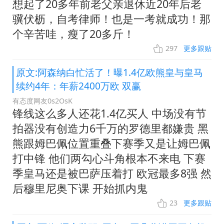
想起了20多年前老父亲退休近20年后老
骥伏枥，自考律师！也是一考就成功！那
个辛苦哇，瘦了20多斤！
297
更多跟贴
原文:阿森纳白忙活了！曝1.4亿欧熊皇与皇马
续约4年：年薪2400万欧 双赢
有态度网友0s2OsK
锋线这么多人还花1.4亿买人 中场没有节
拍器没有创造力6千万的罗德里都嫌贵 黑
熊跟姆巴佩位置重叠下赛季又是让姆巴佩
打中锋 他们两勾心斗角根本不来电 下赛
季皇马还是被巴萨压着打 欧冠最多8强 然
后穆里尼奥下课 开始抓内鬼
23
更多跟贴