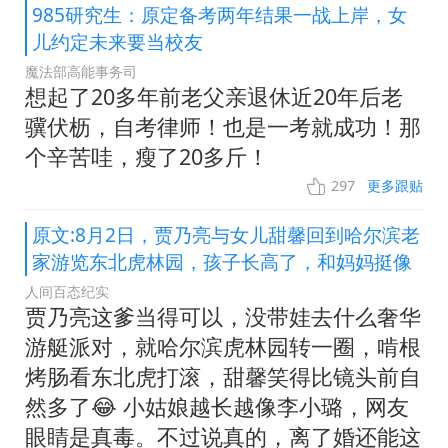
985研究生：原定备考两年结果一战上岸，女
儿约定未来要当校友
魔法部高能事务司
想起了20多年前老父亲退休近20年后老
骥伏枥，自考律师！也是一考就成功！那
个辛苦哇，瘦了20多斤！
297
更多跟贴
原文:8月2日，贾乃亮与女儿甜馨回到哈尔滨老
家游览东北虎林园，孩子长高了，和妈妈挺像
人间百态纪实
贾乃亮这爹当得可以，没带娃去什么奢华
游艇派对，就哈尔滨虎林园转一圈，啃根
烤肠看东北虎打滚，甜馨笑得比镜头前自
然多了😂 小姑娘越长越像李小璐，网友
眼睛是真毒。不过说真的，离了婚还能这