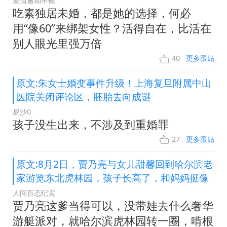
爱情逾期不候
吃素独居未婚，都是她的选择，何必
用“像60”来绑架女性？活得自在，比活在
别人眼光里强万倍
40
更多跟贴
原文:朱女士婚变事件升级！上海复旦附属中山
医院关闭评论区，胚胎去向成谜
易沙0
孩子没生出来，不涉及到重婚罪
27
更多跟贴
原文:8月2日，贾乃亮与女儿甜馨回到哈尔滨老
家游览东北虎林园，孩子长高了，和妈妈挺像
人间百态纪实
贾乃亮这爹当得可以，没带娃去什么奢华
游艇派对，就哈尔滨虎林园转一圈，啃根