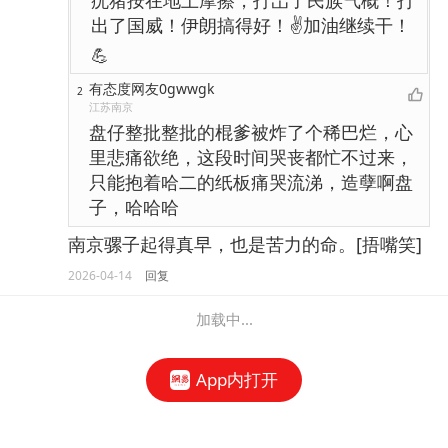
疣猪按在地上摩擦，打岀了民族气概！打
出了国威！伊朗搞得好！✌加油继续干！
💪
有态度网友0gwwgk
2
江苏南京
盘仔整批整批的棍爹被炸了个稀巴烂，心
里悲痛欲绝，这段时间哭丧都忙不过来，
只能抱着哈二的纸板痛哭流涕，造孽啊盘
子，哈哈哈
南京骡子起得真早，也是苦力的命。[捂嘴笑]
2026-04-14
回复
加载中...
App内打开