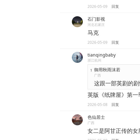
2026-05-09
回复
石门影视
河北石家庄
马克
2026-05-09
回复
tianqingbaby
浙江杭州
御用秋雨沫若
1
广西
这跟一部英剧的剧
英版《纸牌屋》第一季
2026-05-08
回复
色仙居士
广西
女二是阿甘正传的女