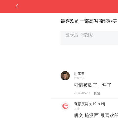
最喜欢的一部高智商犯罪美
比尔曹
广东广州
可惜被砍了。烂了
2026-05-11
回复
有态度网友19m-NJ
上海
凯文 施派西 最喜欢