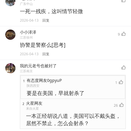
广东中山
一死一残疾，这叫情节轻微
2026-04-13
回复
小小泽泽
9
江苏徐州
协警是警察么[思考]
2026-04-13
回复
我的元老号也被封了
江苏南京
有态度网友0gpyuP
1
1
陕西西安
要是在美国，早就射杀了
火星网友
2
26
来自火星
一本正经胡说八道，美国可以不戴头盔，
居然不禁止，怎么会射杀？