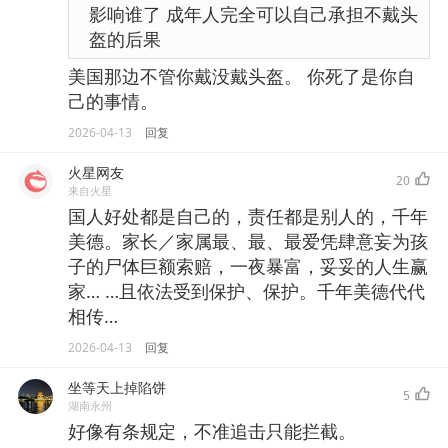
影响谁了 成年人完全可以自己承担不戴头
盔的后果
美国那边不管你戴没戴头盔。 你死了是你自
己的事情。
2026-04-13
回复
火星网友
20
来自火星
国人好处都是自己的，责任都是别人的，千年
美德。家长／家属最、最、最爱凭肆意妄为孩
子的尸体巨额索赔，一夜暴富，妥妥的人生赢
家… …且依法受到保护、保护。千年美德代代
相传…
2026-04-13
回复
坐等天上掉陷饼
5
湖南永州
好像有条规定，不准追击只能拦截。