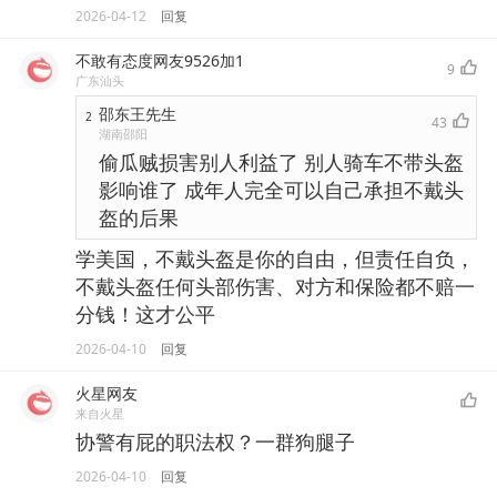
2026-04-12
回复
不敢有态度网友9526加1
9
广东汕头
邵东王先生
2
43
湖南邵阳
偷瓜贼损害别人利益了 别人骑车不带头盔
影响谁了 成年人完全可以自己承担不戴头
盔的后果
学美国，不戴头盔是你的自由，但责任自负，
不戴头盔任何头部伤害、对方和保险都不赔一
分钱！这才公平
2026-04-10
回复
火星网友
来自火星
协警有屁的职法权？一群狗腿子
2026-04-10
回复