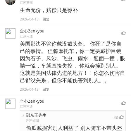
江苏苏州
生命无价，赔偿只是弥补
2026-04-13
回复
全心Zenkyou
江苏南通
美国那边不管你戴没戴头盔。 你死了是你自
己的事情。 但骑摩托车，你一定要戴护目镜
因为石子、风沙、飞虫、雨水，迎面一撞，眼
睛一慌，车就直接失控， 你就会撞到别人。
这就是美国法律先进的地方！！你怎么伤害自
己都没关系，但你不能伤害到别人。。
2026-04-13
回复
全心Zenkyou
江苏南通
邵东王先生
2
43
湖南邵阳
偷瓜贼损害别人利益了 别人骑车不带头盔