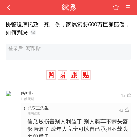
协警追摩托致一死一伤，家属索要600万巨额赔偿，
如何判决
伤神呐
15
江苏无锡
邵东王先生
2
43
湖南邵阳
偷瓜贼损害别人利益了 别人骑车不带头盔
影响谁了 成年人完全可以自己承担不戴头
盔的后果