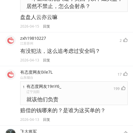
居然不禁止，怎么会射杀？
盘盘人云亦云嘛
2026-04-15
回复
zxh19810227
2
江苏苏州
有没犯法，这么追考虑过安全吗？
2026-04-13
回复
有态度网友0ile7L
17
山东烟台
有态度网友19nY6_
1
199
辽宁沈阳
就该他们负责
赔偿的钱哪来的？是谁为这买单的？
2026-04-13
回复
飞大将军