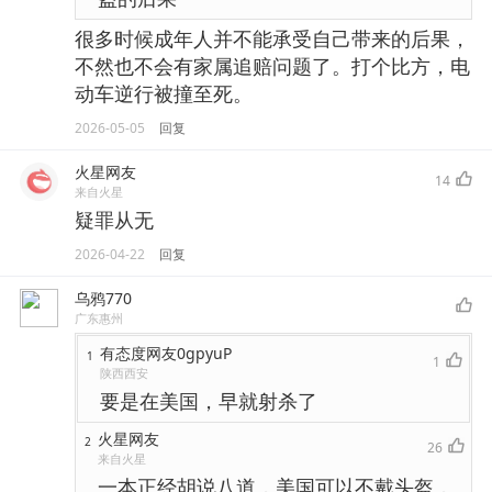
很多时候成年人并不能承受自己带来的后果，
不然也不会有家属追赔问题了。打个比方，电
动车逆行被撞至死。
2026-05-05
回复
火星网友
14
来自火星
疑罪从无
2026-04-22
回复
乌鸦770
广东惠州
有态度网友0gpyuP
1
1
陕西西安
要是在美国，早就射杀了
火星网友
2
26
来自火星
一本正经胡说八道，美国可以不戴头盔，