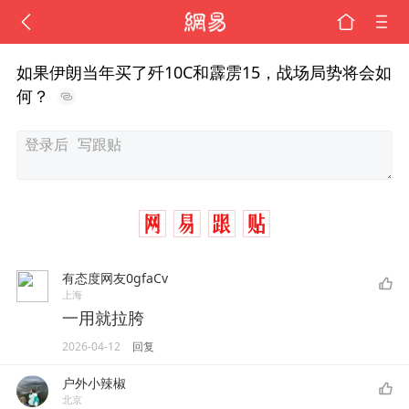
如果伊朗当年买了歼10C和霹雳15，战场局势将会如
何？
有态度网友0gfaCv
上海
一用就拉胯
2026-04-12
回复
户外小辣椒
北京